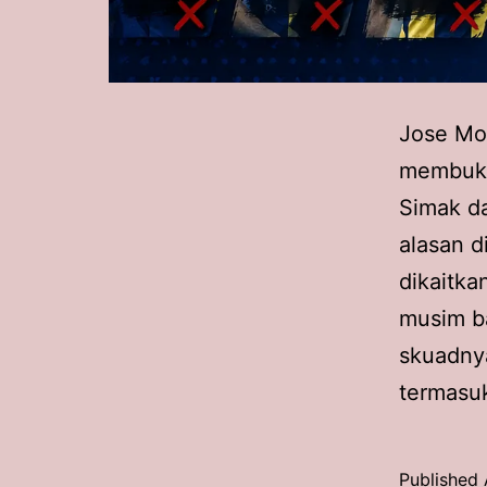
Jose Mo
membuka
Simak da
alasan d
dikaitka
musim ba
skuadny
termas
Published