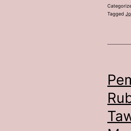
Categoriz
Tagged
Jo
Pem
Rub
Taw