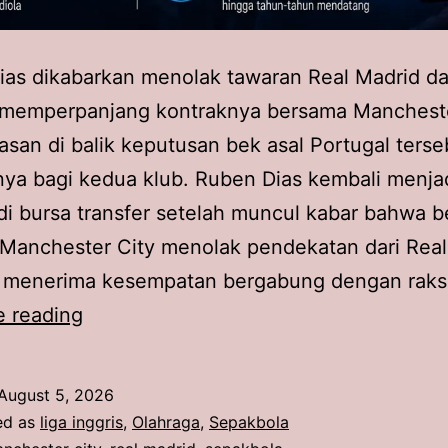
ias dikabarkan menolak tawaran Real Madrid d
 memperpanjang kontraknya bersama Mancheste
asan di balik keputusan bek asal Portugal terse
ya bagi kedua klub. Ruben Dias kembali menja
di bursa transfer setelah muncul kabar bahwa b
Manchester City menolak pendekatan dari Real
ih menerima kesempatan bergabung dengan rak
Pemain
e reading
Manchester
City
August 5, 2026
Ruben
ed as
liga inggris
,
Olahraga
,
Sepakbola