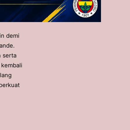
in demi
ande.
 serta
o kembali
elang
mperkuat