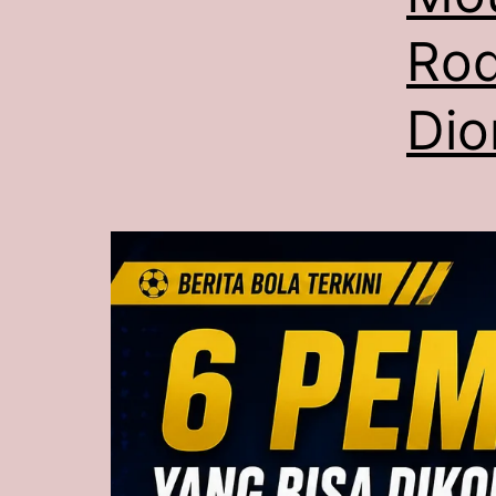
Rod
Di