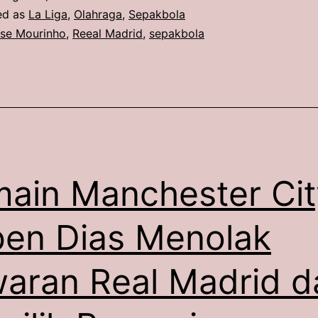
Bisa
ed as
La Liga
,
Olahraga
,
Sepakbola
Dikorbankan
se Mourinho
,
Reeal Madrid
,
sepakbola
Jose
Mourinho
Demi
Datangkan
Rodri
hingga
ain Manchester Cit
Yan
en Dias Menolak
Diomande
aran Real Madrid d