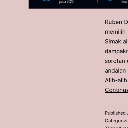
Ruben D
memilih
Simak al
dampakn
sorotan 
andalan 
Alih-al
Continu
Published
Categoriz