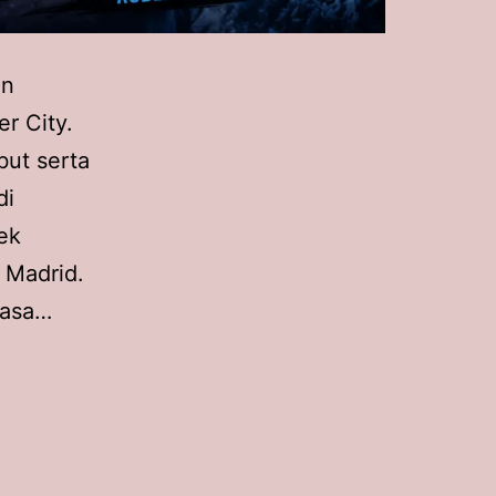
an
r City.
but serta
di
ek
 Madrid.
sasa…