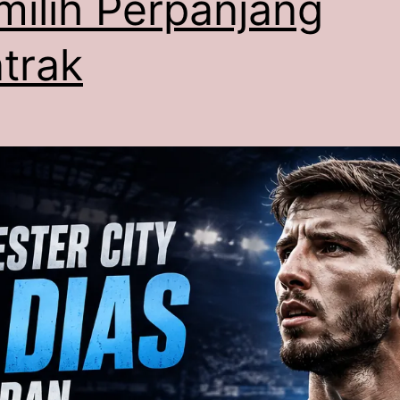
ilih Perpanjang
trak