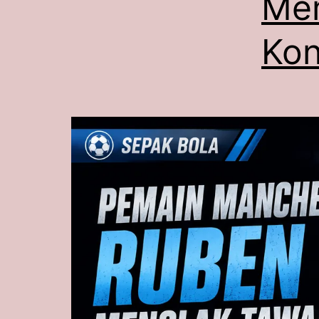
Mem
Kon