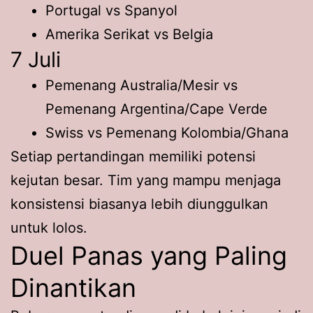
Portugal vs Spanyol
Amerika Serikat vs Belgia
7 Juli
Pemenang Australia/Mesir vs
Pemenang Argentina/Cape Verde
Swiss vs Pemenang Kolombia/Ghana
Setiap pertandingan memiliki potensi
kejutan besar. Tim yang mampu menjaga
konsistensi biasanya lebih diunggulkan
untuk lolos.
Duel Panas yang Paling
Dinantikan