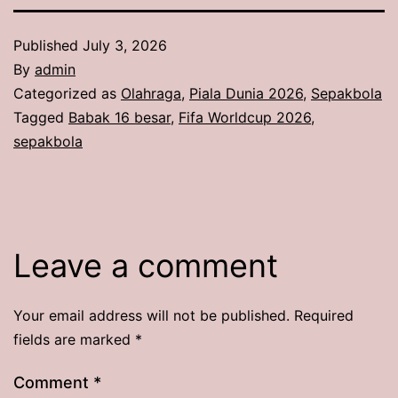
Published
July 3, 2026
By
admin
Categorized as
Olahraga
,
Piala Dunia 2026
,
Sepakbola
Tagged
Babak 16 besar
,
Fifa Worldcup 2026
,
sepakbola
Leave a comment
Your email address will not be published.
Required
fields are marked
*
Comment
*