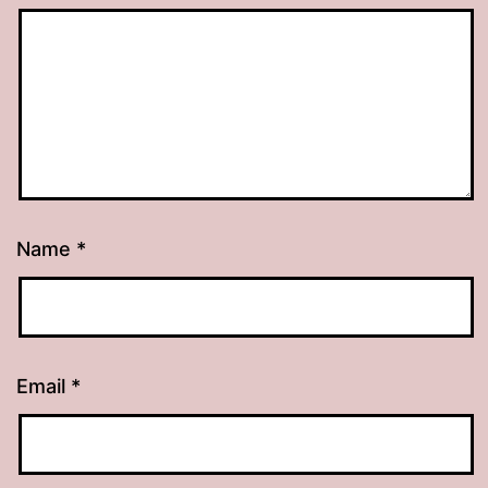
Name
*
Email
*