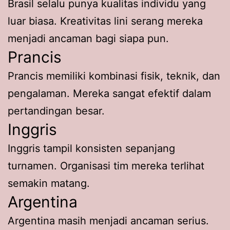
Brasil selalu punya kualitas individu yang
luar biasa. Kreativitas lini serang mereka
menjadi ancaman bagi siapa pun.
Prancis
Prancis memiliki kombinasi fisik, teknik, dan
pengalaman. Mereka sangat efektif dalam
pertandingan besar.
Inggris
Inggris tampil konsisten sepanjang
turnamen. Organisasi tim mereka terlihat
semakin matang.
Argentina
Argentina masih menjadi ancaman serius.