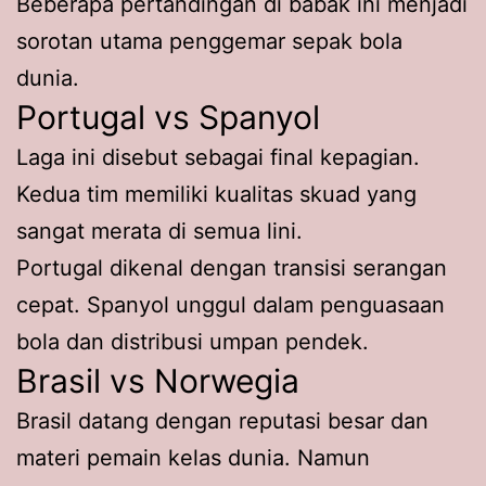
Beberapa pertandingan di babak ini menjadi
sorotan utama penggemar sepak bola
dunia.
Portugal vs Spanyol
Laga ini disebut sebagai final kepagian.
Kedua tim memiliki kualitas skuad yang
sangat merata di semua lini.
Portugal dikenal dengan transisi serangan
cepat. Spanyol unggul dalam penguasaan
bola dan distribusi umpan pendek.
Brasil vs Norwegia
Brasil datang dengan reputasi besar dan
materi pemain kelas dunia. Namun