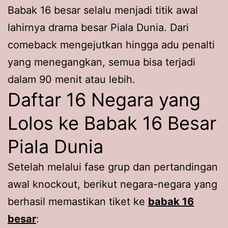
Babak 16 besar selalu menjadi titik awal
lahirnya drama besar Piala Dunia. Dari
comeback mengejutkan hingga adu penalti
yang menegangkan, semua bisa terjadi
dalam 90 menit atau lebih.
Daftar 16 Negara yang
Lolos ke Babak 16 Besar
Piala Dunia
Setelah melalui fase grup dan pertandingan
awal knockout, berikut negara-negara yang
berhasil memastikan tiket ke
babak 16
besar
: