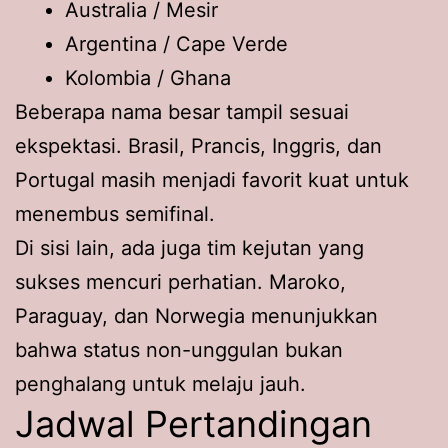
Australia / Mesir
Argentina / Cape Verde
Kolombia / Ghana
Beberapa nama besar tampil sesuai
ekspektasi. Brasil, Prancis, Inggris, dan
Portugal masih menjadi favorit kuat untuk
menembus semifinal.
Di sisi lain, ada juga tim kejutan yang
sukses mencuri perhatian. Maroko,
Paraguay, dan Norwegia menunjukkan
bahwa status non-unggulan bukan
penghalang untuk melaju jauh.
Jadwal Pertandingan