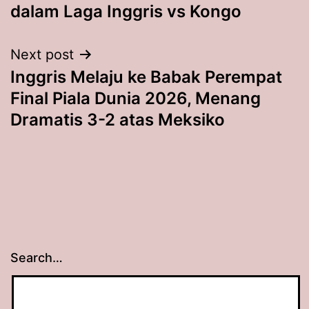
navigation
dalam Laga Inggris vs Kongo
Next post
Inggris Melaju ke Babak Perempat
Final Piala Dunia 2026, Menang
Dramatis 3-2 atas Meksiko
Search…