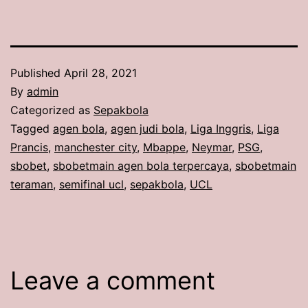
Published
April 28, 2021
By
admin
Categorized as
Sepakbola
Tagged
agen bola
,
agen judi bola
,
Liga Inggris
,
Liga
Prancis
,
manchester city
,
Mbappe
,
Neymar
,
PSG
,
sbobet
,
sbobetmain agen bola terpercaya
,
sbobetmain
teraman
,
semifinal ucl
,
sepakbola
,
UCL
Leave a comment