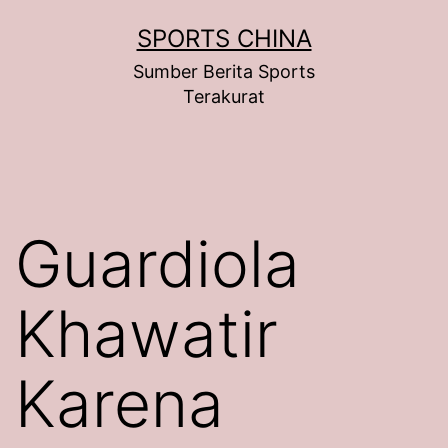
Skip
SPORTS CHINA
to
Sumber Berita Sports
content
Terakurat
Guardiola
Khawatir
Karena