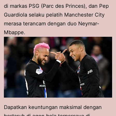
di markas PSG (Parc des Princes), dan Pep
Guardiola selaku pelatih Manchester City
merasa terancam dengan duo Neymar-
Mbappe.
Dapatkan keuntungan maksimal dengan
bertaruh di
agen bola terpercaya
di