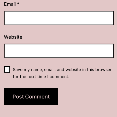
Email
*
Website
Save my name, email, and website in this browser
for the next time I comment.