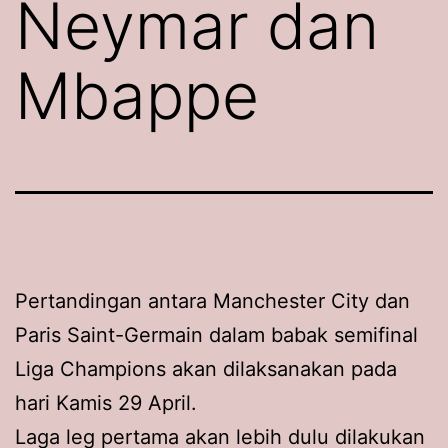
Neymar dan
Mbappe
Pertandingan antara Manchester City dan
Paris Saint-Germain dalam babak semifinal
Liga Champions akan dilaksanakan pada
hari Kamis 29 April.
Laga leg pertama akan lebih dulu dilakukan