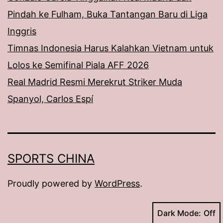
Pindah ke Fulham, Buka Tantangan Baru di Liga
Inggris
Timnas Indonesia Harus Kalahkan Vietnam untuk
Lolos ke Semifinal Piala AFF 2026
Real Madrid Resmi Merekrut Striker Muda
Spanyol, Carlos Espí
SPORTS CHINA
Proudly powered by
WordPress
.
Dark Mode: