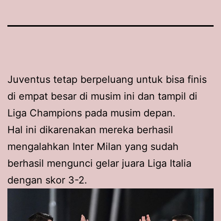
Juventus tetap berpeluang untuk bisa finis
di empat besar di musim ini dan tampil di
Liga Champions pada musim depan.
Hal ini dikarenakan mereka berhasil
mengalahkan Inter Milan yang sudah
berhasil mengunci gelar juara Liga Italia
dengan skor 3-2.