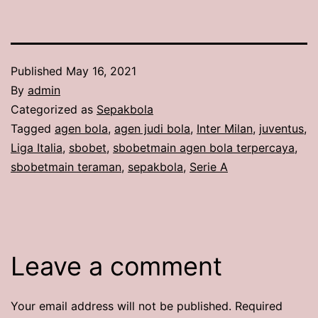
Published
May 16, 2021
By
admin
Categorized as
Sepakbola
Tagged
agen bola
,
agen judi bola
,
Inter Milan
,
juventus
,
Liga Italia
,
sbobet
,
sbobetmain agen bola terpercaya
,
sbobetmain teraman
,
sepakbola
,
Serie A
Leave a comment
Your email address will not be published.
Required