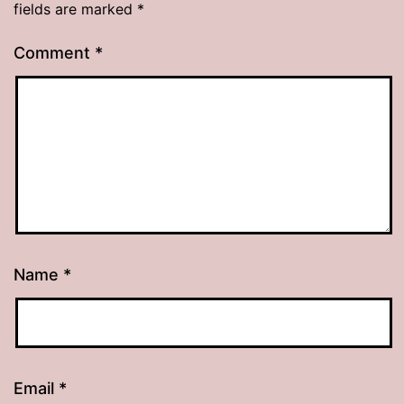
fields are marked
*
Comment
*
Name
*
Email
*