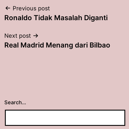
Post
Previous post
Ronaldo Tidak Masalah Diganti
navigation
Next post
Real Madrid Menang dari Bilbao
Search…