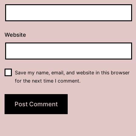
Website
Save my name, email, and website in this browser
for the next time I comment.