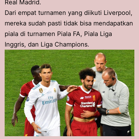
Real Madrid.
Dari empat turnamen yang diikuti Liverpool,
mereka sudah pasti tidak bisa mendapatkan
piala di turnamen Piala FA, Piala Liga
Inggris, dan Liga Champions.