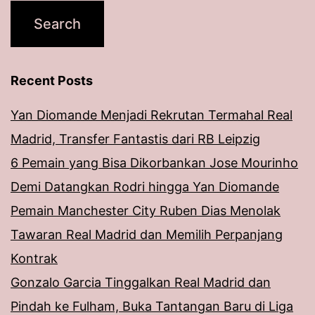
Recent Posts
Yan Diomande Menjadi Rekrutan Termahal Real
Madrid, Transfer Fantastis dari RB Leipzig
6 Pemain yang Bisa Dikorbankan Jose Mourinho
Demi Datangkan Rodri hingga Yan Diomande
Pemain Manchester City Ruben Dias Menolak
Tawaran Real Madrid dan Memilih Perpanjang
Kontrak
Gonzalo Garcia Tinggalkan Real Madrid dan
Pindah ke Fulham, Buka Tantangan Baru di Liga