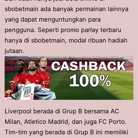
sbobetmain ada banyak permainan lainnya
yang dapat menguntungkan para
pengguna. Seperti promo parlay terbaru
hanya di sbobetmain, modal ribuan hadiah
jutaan.
Liverpool berada di Grup B bersama AC
Milan, Atletico Madrid, dan juga FC Porto.
Tim-tim yang berada di Grup B ini memiliki