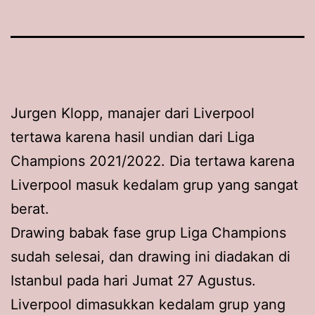
Jurgen Klopp, manajer dari Liverpool
tertawa karena hasil undian dari Liga
Champions 2021/2022. Dia tertawa karena
Liverpool masuk kedalam grup yang sangat
berat.
Drawing babak fase grup Liga Champions
sudah selesai, dan drawing ini diadakan di
Istanbul pada hari Jumat 27 Agustus.
Liverpool dimasukkan kedalam grup yang