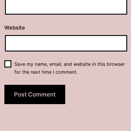
Website
Save my name, email, and website in this browser
for the next time I comment.