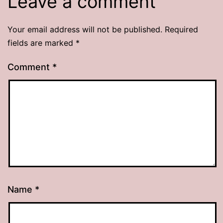
Leave a comment
Your email address will not be published.
Required
fields are marked
*
Comment
*
Name
*