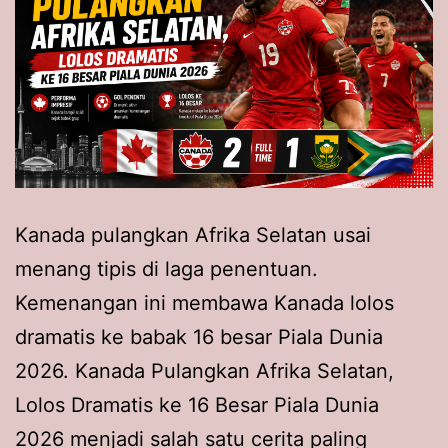
Kanada pulangkan Afrika Selatan usai
menang tipis di laga penentuan.
Kemenangan ini membawa Kanada lolos
dramatis ke babak 16 besar Piala Dunia
2026. Kanada Pulangkan Afrika Selatan,
Lolos Dramatis ke 16 Besar Piala Dunia
2026 menjadi salah satu cerita paling