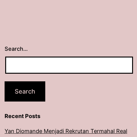
Dunia
2026
Search…
Recent Posts
Yan Diomande Menjadi Rekrutan Termahal Real