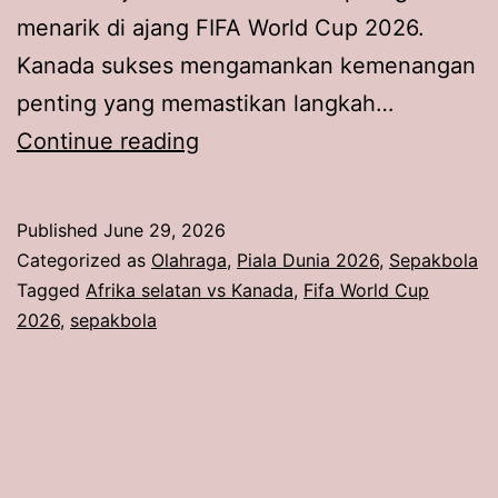
menarik di ajang FIFA World Cup 2026.
Kanada sukses mengamankan kemenangan
penting yang memastikan langkah…
Kanada
Continue reading
Pulangkan
Afrika
Published
June 29, 2026
Selatan,
Categorized as
Olahraga
,
Piala Dunia 2026
,
Sepakbola
Lolos
Tagged
Afrika selatan vs Kanada
,
Fifa World Cup
2026
,
sepakbola
Dramatis
ke
16
Besar
Piala