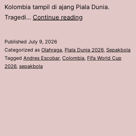
Kolombia tampil di ajang Piala Dunia.
Tragedi
Tragedi…
Continue reading
Andres
Escobar
Published
July 9, 2026
1994
Categorized as
Olahraga
,
Piala Dunia 2026
,
Sepakbola
Kembali
Tagged
Andres Escobar
,
Colombia
,
Fifa World Cup
2026
,
sepakbola
Dikaitkan
dengan
Kekalahan
Kolombia
di
Piala
Dunia