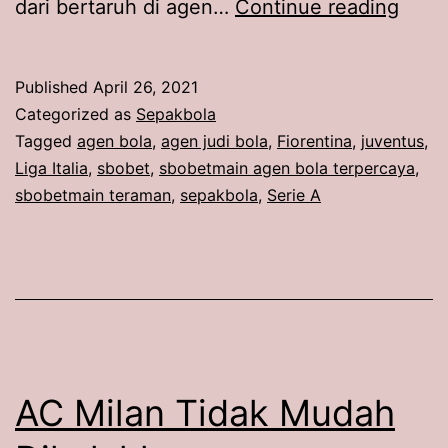
Juve
dari bertaruh di agen…
Continue reading
Tamp
Buru
Published
April 26, 2021
di
Categorized as
Sepakbola
Baba
Tagged
agen bola
,
agen judi bola
,
Fiorentina
,
juventus
,
Liga Italia
,
sbobet
,
sbobetmain agen bola terpercaya
,
Pert
sbobetmain teraman
,
sepakbola
,
Serie A
AC Milan Tidak Mudah