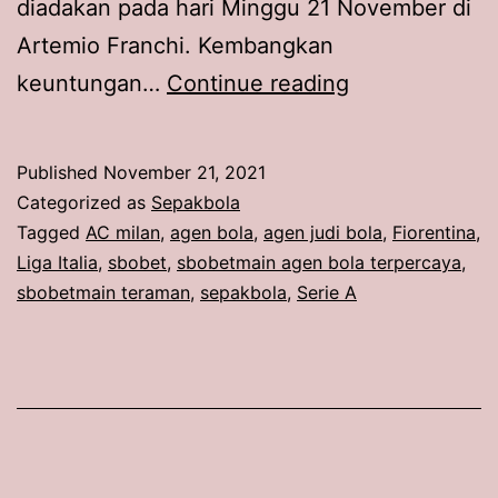
diadakan pada hari Minggu 21 November di
Artemio Franchi. Kembangkan
AC
keuntungan…
Continue reading
Milan
Dikalahkan
Published
November 21, 2021
Fiorentina
Categorized as
Sepakbola
Tagged
AC milan
,
agen bola
,
agen judi bola
,
Fiorentina
,
Liga Italia
,
sbobet
,
sbobetmain agen bola terpercaya
,
sbobetmain teraman
,
sepakbola
,
Serie A