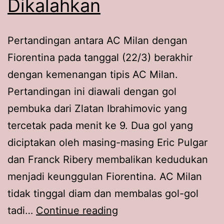
Dikalahkan
Pertandingan antara AC Milan dengan
Fiorentina pada tanggal (22/3) berakhir
dengan kemenangan tipis AC Milan.
Pertandingan ini diawali dengan gol
pembuka dari Zlatan Ibrahimovic yang
tercetak pada menit ke 9. Dua gol yang
diciptakan oleh masing-masing Eric Pulgar
dan Franck Ribery membalikan kedudukan
menjadi keunggulan Fiorentina. AC Milan
tidak tinggal diam dan membalas gol-gol
AC
tadi…
Continue reading