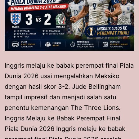
Inggris melaju ke babak perempat final Piala
Dunia 2026 usai mengalahkan Meksiko
dengan hasil skor 3-2. Jude Bellingham
tampil impresif dan menjadi salah satu
penentu kemenangan The Three Lions.
Inggris Melaju ke Babak Perempat Final
Piala Dunia 2026 Inggris melaju ke babak