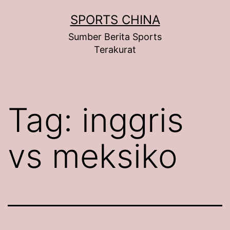
Skip
SPORTS CHINA
to
Sumber Berita Sports
content
Terakurat
Tag:
inggris
vs meksiko