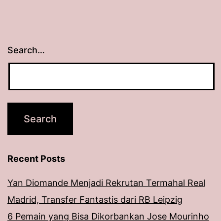
2
atas
Meksiko
Search…
Recent Posts
Yan Diomande Menjadi Rekrutan Termahal Real
Madrid, Transfer Fantastis dari RB Leipzig
6 Pemain yang Bisa Dikorbankan Jose Mourinho