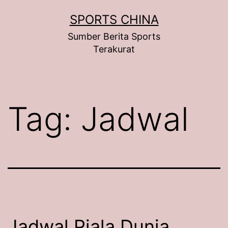
Skip
SPORTS CHINA
to
Sumber Berita Sports
content
Terakurat
Tag:
Jadwal
Jadwal Piala Dunia