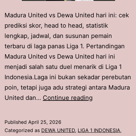
Madura United vs Dewa United hari ini: cek
prediksi skor, head to head, statistik
lengkap, jadwal, dan susunan pemain
terbaru di laga panas Liga 1. Pertandingan
Madura United vs Dewa United hari ini
menjadi salah satu duel menarik di Liga 1
Indonesia.Laga ini bukan sekadar perebutan
poin, tetapi juga adu strategi antara Madura
Madura
United dan…
Continue reading
United
vs
Published
April 25, 2026
Dewa
Categorized as
DEWA UNITED
,
LIGA 1 INDONESIA
,