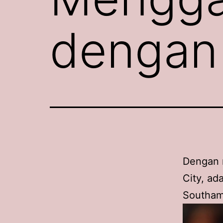
dengan
Dengan 
City, ad
Southam