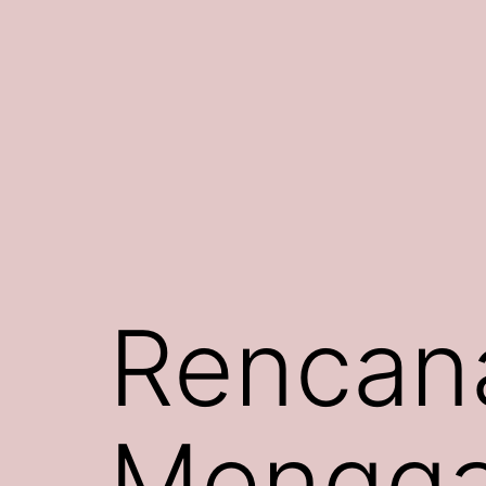
Skip
to
content
Rencan
Mengga