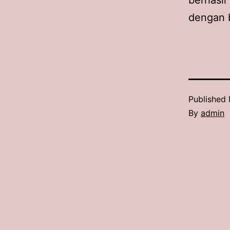
berhasil
dengan b
Published
By
admin