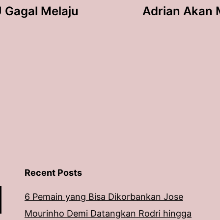
 Gagal Melaju
Adrian Akan 
Recent Posts
6 Pemain yang Bisa Dikorbankan Jose
Mourinho Demi Datangkan Rodri hingga