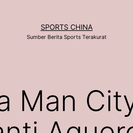
SPORTS CHINA
Sumber Berita Sports Terakurat
a Man Cit
nti Aguer