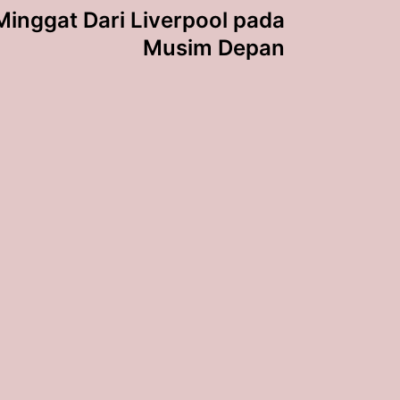
Minggat Dari Liverpool pada
Musim Depan