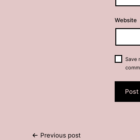
Website
Save m
comm
Post
Previous post