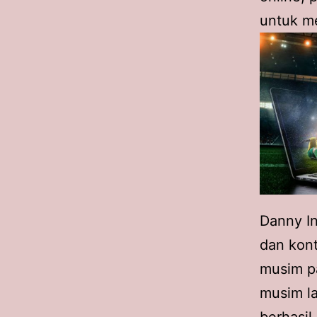
untuk m
Danny In
dan kon
musim p
musim la