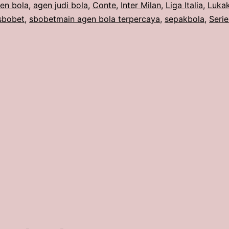
Penting
en bola
,
agen judi bola
,
Conte
,
Inter Milan
,
Liga Italia
,
Luka
sbobet
,
sbobetmain agen bola terpercaya
,
sepakbola
,
Serie
daripada
Main
Cantik