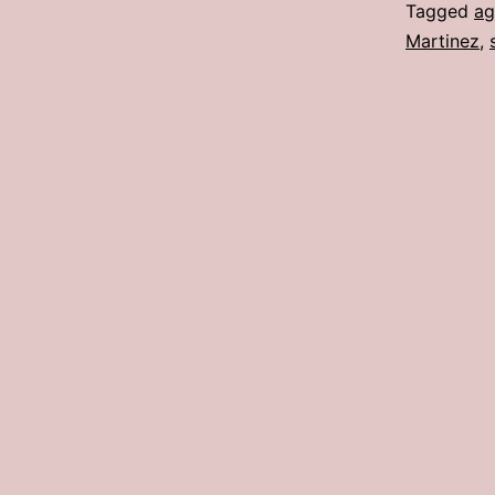
Tagged
ag
Martinez
,