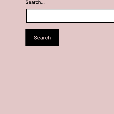
Search…