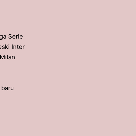
ga Serie
ski Inter
 Milan
 baru