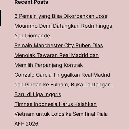
Recent Posts
6 Pemain yang Bisa Dikorbankan Jose
Mourinho Demi Datangkan Rodri hingga
Yan Diomande
Pemain Manchester City Ruben Dias
Menolak Tawaran Real Madrid dan
Memilih Perpanjang Kontrak
Gonzalo Garcia Tinggalkan Real Madrid
dan Pindah ke Fulham, Buka Tantangan
Baru di Liga Inggris
Timnas Indonesia Harus Kalahkan
Vietnam untuk Lolos ke Semifinal Piala
AFF 2026