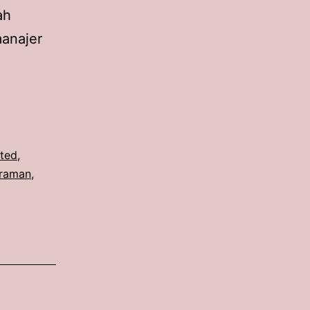
ah
manajer
ited
,
eraman
,