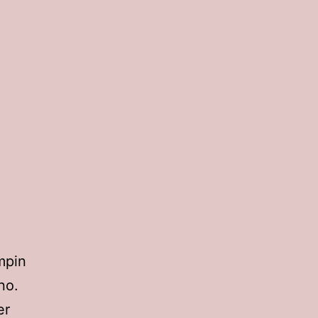
mpin
no.
er