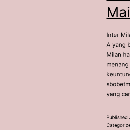
Mai
Inter Mi
A yang b
Milan ha
menang 
keuntung
sbobetm
yang ca
Published
Categoriz