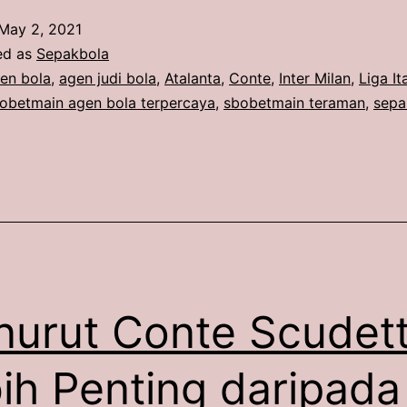
May 2, 2021
ed as
Sepakbola
en bola
,
agen judi bola
,
Atalanta
,
Conte
,
Inter Milan
,
Liga It
obetmain agen bola terpercaya
,
sbobetmain teraman
,
sepa
urut Conte Scudet
ih Penting daripada