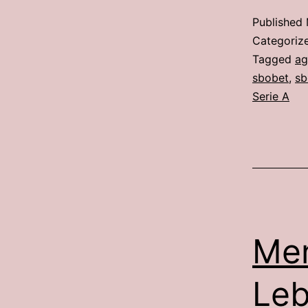
Published
Categoriz
Tagged
ag
sbobet
,
sb
Serie A
Men
Leb