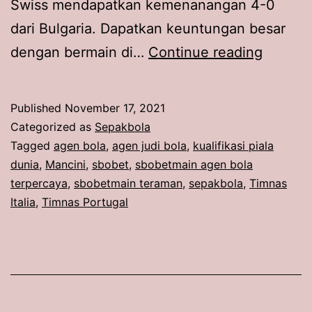
Swiss mendapatkan kemenanangan 4-0
dari Bulgaria. Dapatkan keuntungan besar
Mancin
dengan bermain di…
Continue reading
Tidak
Mau
Published
November 17, 2021
Hadapi
Categorized as
Sepakbola
Portuga
Tagged
agen bola
,
agen judi bola
,
kualifikasi piala
dunia
,
Mancini
,
sbobet
,
sbobetmain agen bola
terpercaya
,
sbobetmain teraman
,
sepakbola
,
Timnas
Italia
,
Timnas Portugal