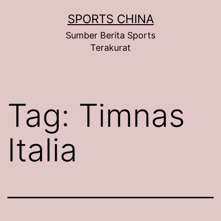
Skip
SPORTS CHINA
to
Sumber Berita Sports
content
Terakurat
Tag:
Timnas
Italia