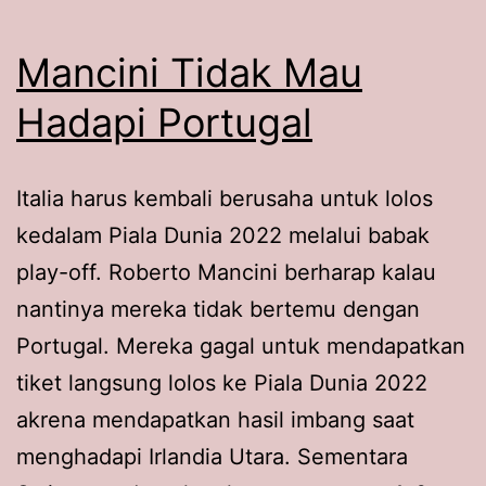
Mancini Tidak Mau
Hadapi Portugal
Italia harus kembali berusaha untuk lolos
kedalam Piala Dunia 2022 melalui babak
play-off. Roberto Mancini berharap kalau
nantinya mereka tidak bertemu dengan
Portugal. Mereka gagal untuk mendapatkan
tiket langsung lolos ke Piala Dunia 2022
akrena mendapatkan hasil imbang saat
menghadapi Irlandia Utara. Sementara