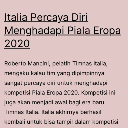
Italia Percaya Diri
Menghadapi Piala Eropa
2020
Roberto Mancini, pelatih Timnas Italia,
mengaku kalau tim yang dipimpinnya
sangat percaya diri untuk menghadapi
kompetisi Piala Eropa 2020. Kompetisi ini
juga akan menjadi awal bagi era baru
Timnas Italia. Italia akhirnya berhasil
kembali untuk bisa tampil dalam kompetisi