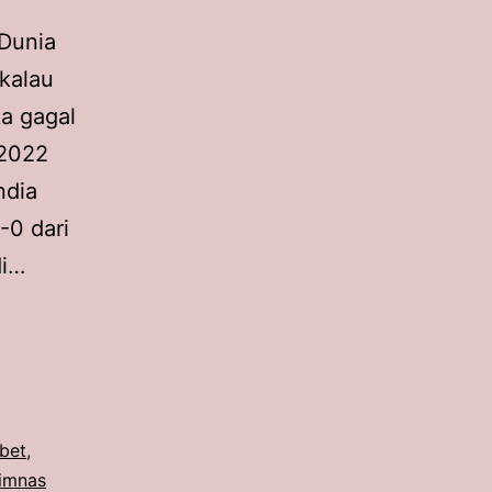
 Dunia
 kalau
a gagal
 2022
ndia
0 dari
di…
bet
,
imnas