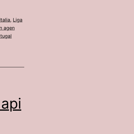
Italia
,
Liga
n agen
tugal
api