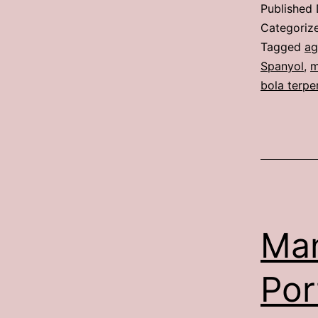
Published
Categoriz
Tagged
ag
Spanyol
,
m
bola terpe
Man
Por