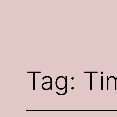
Skip
to
content
Tag:
Ti