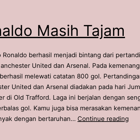
aldo Masih Tajam
o Ronaldo berhasil menjadi bintang dari pertand
anchester United dan Arsenal. Pada kemenanga
 berhasil melewati catatan 800 gol. Pertandinga
er United dan Arsenal diadakan pada hari Jum
 di Old Trafford. Laga ini berjalan dengan seng
erbalas gol. Kamu juga bisa merasakan kemena
Ron
nyak dengan bertaruhan…
Continue reading
Mas
Taj