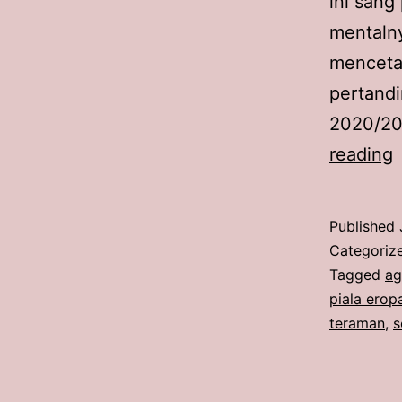
ini sang
mentalny
mencetak
pertand
2020/20
reading
F
A
Published
K
Categoriz
D
Tagged
ag
piala ero
L
teraman
,
s