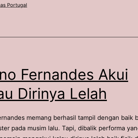
as Portugal
no Fernandes Akui
au Dirinya Lelah
ernandes memang berhasil tampil dengan baik 
er pada musim lalu. Tapi, dibalik performa yan