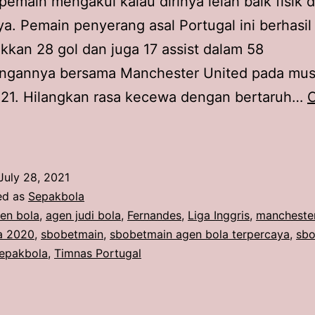
 pemain mengakui kalau dirinya lelah baik fisik 
a. Pemain penyerang asal Portugal ini berhasil
kan 28 gol dan juga 17 assist dalam 58
ingannya bersama Manchester United pada mu
21. Hilangkan rasa kecewa dengan bertaruh…
C
Bruno
ernandes
kui
July 28, 2021
alau
ed as
Sepakbola
irinya
en bola
,
agen judi bola
,
Fernandes
,
Liga Inggris
,
manchester
pa 2020
,
sbobetmain
,
sbobetmain agen bola terpercaya
,
sbo
elah
epakbola
,
Timnas Portugal