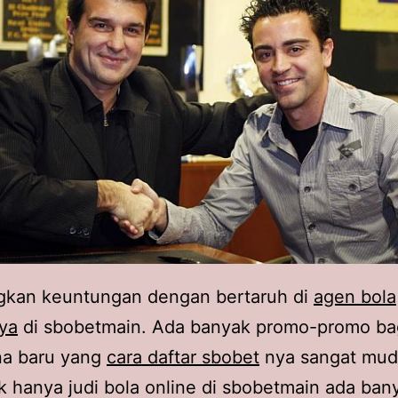
kan keuntungan dengan bertaruh di
agen bola
ya
di sbobetmain. Ada banyak promo-promo ba
a baru yang
cara daftar sbobet
nya sangat mud
k hanya judi bola online di sbobetmain ada ban