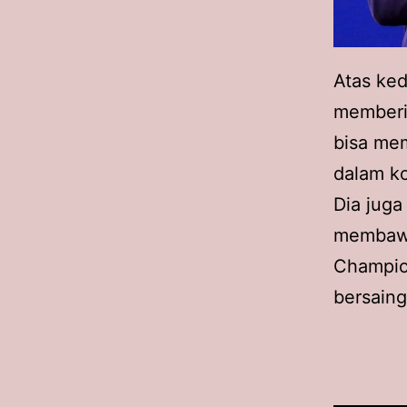
Atas ked
memberik
bisa mem
dalam ko
Dia juga
membawa
Champion
bersaing