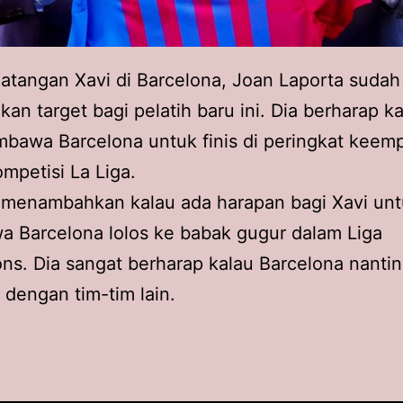
atangan Xavi di Barcelona, Joan Laporta sudah
an target bagi pelatih baru ini. Dia berharap ka
bawa Barcelona untuk finis di peringkat keem
mpetisi La Liga.
 menambahkan kalau ada harapan bagi Xavi unt
 Barcelona lolos ke babak gugur dalam Liga
s. Dia sangat berharap kalau Barcelona nantin
 dengan tim-tim lain.