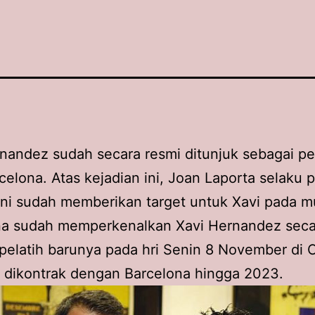
nandez sudah secara resmi ditunjuk sebagai pe
celona. Atas kejadian ini, Joan Laporta selaku 
 ini sudah memberikan target untuk Xavi pada mu
na sudah memperkenalkan Xavi Hernandez seca
pelatih barunya pada hri Senin 8 November di
 dikontrak dengan Barcelona hingga 2023.