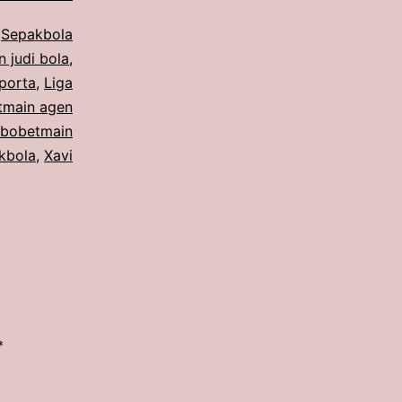
s
Sepakbola
n judi bola
,
aporta
,
Liga
tmain agen
sbobetmain
kbola
,
Xavi
*