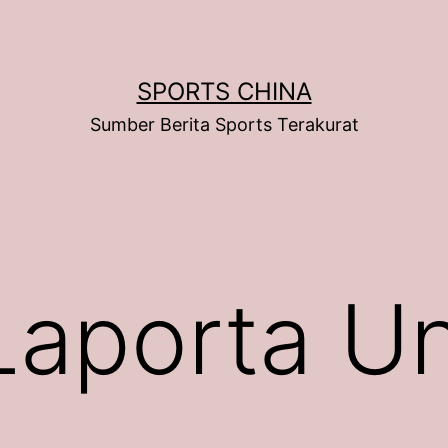
SPORTS CHINA
Sumber Berita Sports Terakurat
Laporta U