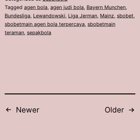
Juara
Tagged
agen bola
,
agen judi bola
,
Bayern Munchen
,
Bundesliga
,
Lewandowski
,
Liga Jerman
,
Mainz
,
sbobet
,
Bundesliga
sbobetmain agen bola terpercaya
,
sbobetmain
teraman
,
sepakbola
Posts
Newer
Older
navigation