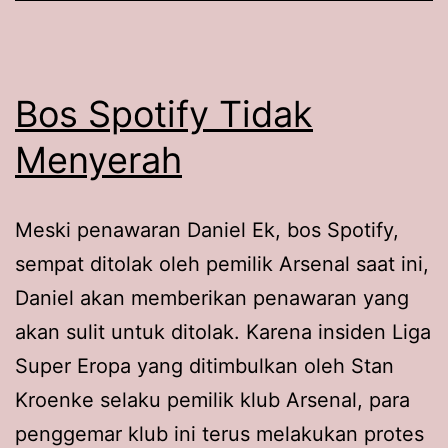
Bos Spotify Tidak
Menyerah
Meski penawaran Daniel Ek, bos Spotify,
sempat ditolak oleh pemilik Arsenal saat ini,
Daniel akan memberikan penawaran yang
akan sulit untuk ditolak. Karena insiden Liga
Super Eropa yang ditimbulkan oleh Stan
Kroenke selaku pemilik klub Arsenal, para
penggemar klub ini terus melakukan protes