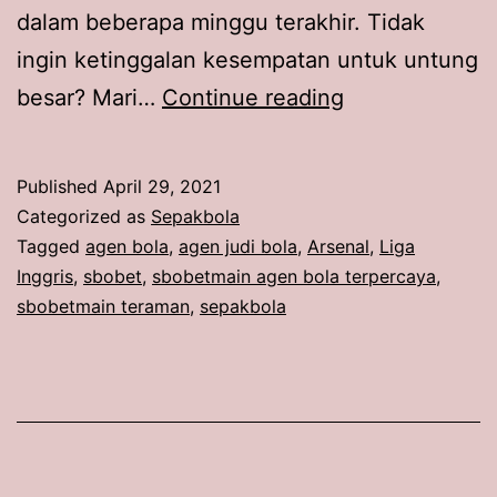
dalam beberapa minggu terakhir. Tidak
ingin ketinggalan kesempatan untuk untung
Bos
besar? Mari…
Continue reading
Spotify
Tidak
Published
April 29, 2021
Menyerah
Categorized as
Sepakbola
Tagged
agen bola
,
agen judi bola
,
Arsenal
,
Liga
Inggris
,
sbobet
,
sbobetmain agen bola terpercaya
,
sbobetmain teraman
,
sepakbola