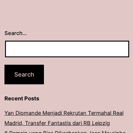
Search…
Recent Posts
Yan Diomande Menjadi Rekrutan Termahal Real
Madrid, Transfer Fantastis dari RB Leipzig