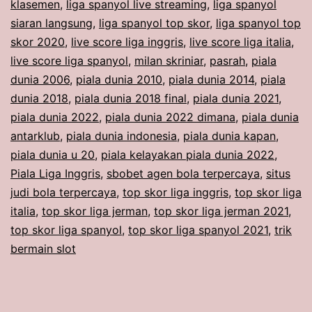
klasemen
,
liga spanyol live streaming
,
liga spanyol
siaran langsung
,
liga spanyol top skor
,
liga spanyol top
skor 2020
,
live score liga inggris
,
live score liga italia
,
live score liga spanyol
,
milan skriniar
,
pasrah
,
piala
dunia 2006
,
piala dunia 2010
,
piala dunia 2014
,
piala
dunia 2018
,
piala dunia 2018 final
,
piala dunia 2021
,
piala dunia 2022
,
piala dunia 2022 dimana
,
piala dunia
antarklub
,
piala dunia indonesia
,
piala dunia kapan
,
piala dunia u 20
,
piala kelayakan piala dunia 2022
,
Piala Liga Inggris
,
sbobet agen bola terpercaya
,
situs
judi bola terpercaya
,
top skor liga inggris
,
top skor liga
italia
,
top skor liga jerman
,
top skor liga jerman 2021
,
top skor liga spanyol
,
top skor liga spanyol 2021
,
trik
bermain slot