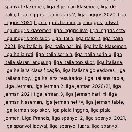
spanyol klasemen
,
liga 3 jerman klasemen
,
liga de
italia
,
Liga Inggris
,
liga inggris 2
,
liga inggris 2020
,
liga
inggris 2021
,
liga inggris hari ini
,
liga inggris jadwal
,
liga inggris klasemen
,
liga inggris live
,
liga inggris sctv
,
liga inggris top skor
,
Liga Italia
,
liga italia 2
,
liga italia
2021
,
liga italia b
,
liga italia hari ini
,
liga italia klasemen
,
liga italia rcti
,
liga italia serie a
,
liga italia serie b
,
liga
italia siaran langsung
,
liga italia top skor
,
liga italiana
,
liga italiana classificação
,
liga italiana goleadores
,
liga
italiana hoy
,
liga italiana resultados
,
liga italiana tabla
,
Liga Jerman
,
liga jerman 2
,
liga jerman 2020/21
,
liga
jerman 2021
,
liga jerman 3
,
liga jerman hari ini
,
liga
jerman klasemen
,
liga jerman net tv
,
liga jerman table
,
liga jerman top skor
,
liga piala inggris
,
liga piala
jerman
,
Liga Prancis
,
liga spanyol 2
,
liga spanyol 2021
,
liga spanyol jadwal
,
liga spanyol juara
,
liga spanyol