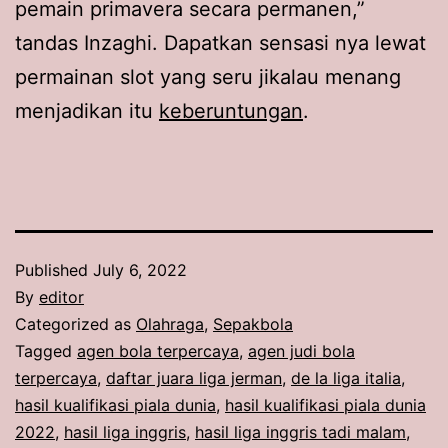
pemain primavera secara permanen,”
tandas Inzaghi. Dapatkan sensasi nya lewat
permainan slot yang seru jikalau menang
menjadikan itu
keberuntungan
.
Published
July 6, 2022
By
editor
Categorized as
Olahraga
,
Sepakbola
Tagged
agen bola terpercaya
,
agen judi bola
terpercaya
,
daftar juara liga jerman
,
de la liga italia
,
hasil kualifikasi piala dunia
,
hasil kualifikasi piala dunia
2022
,
hasil liga inggris
,
hasil liga inggris tadi malam
,