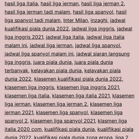
hasil liga italia
,
hasil liga jerman
,
hasil liga jerman 2
,
hasil liga jerman tadi malam
,
hasil liga spanyol
,
hasil
liga spanyol tadi malam
,
Inter Milan
,
inzaghi
,
jadwal
kualifikasi piala dunia 2022
,
jadwal liga inggris
,
jadwal
liga inggris 2021
,
jadwal liga italia
,
jadwal liga italia
malam ini
,
jadwal liga jerman
,
jadwal liga spanyol
,
jadwal liga spanyol malam ini
,
jadwal siaran langsung
liga inggris
,
juara piala dunia
,
juara piala dunia
terbanyak
,
kelayakan piala dunia
,
kelayakan piala
dunia 2022
,
klasemen kualifikasi piala dunia 2022
,
klasemen liga inggris
,
klasemen liga inggris 2021
,
klasemen liga italia
,
klasemen liga italia 2021
,
klasemen
liga jerman
,
klasemen liga jerman 2
,
klasemen liga
jerman 2021
,
klasemen liga spanyol
,
klasemen liga
spanyol 2
,
klasemen liga spanyol 2021
,
klasmen liga
italia 2020 com
,
kualifikasi piala dunia
,
kualifikasi piala
dunia 2022
,
kualifikasi piala dunia zona eropa
,
liga 2