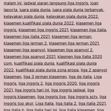
malam ini
,
jadwal siaran langsung liga inggris
,
joan
laporta
,
juara piala dunia
,
juara piala dunia terbanyak
,
kelayakan piala dunia
,
kelayakan piala dunia 2022
,
klasemen kualifikasi piala dunia 2022
,
klasemen liga
inggris
,
klasemen liga inggris 2021
,
klasemen liga italia
,
klasemen liga italia 2021
,
klasemen liga jerman
,
klasemen liga jerman 2
,
klasemen liga jerman 2021
,
klasemen liga spanyol
,
klasemen liga spanyol 2
,
klasemen liga spanyol 2021
,
klasmen liga italia 2020
com
,
kualifikasi piala dunia
,
kualifikasi piala dunia
2022
,
kualifikasi piala dunia zona eropa
,
liga 2 spanyol
klasemen
,
liga 3 jerman klasemen
,
liga de italia
,
Liga
Inggris
,
liga inggris 2
,
liga inggris 2020
,
liga inggris
2021
,
liga inggris hari ini
,
liga inggris jadwal
,
liga
inggris klasemen
,
liga inggris live
,
liga inggris sctv
,
liga
inggris top skor
,
Liga Italia
,
liga italia 2
,
liga italia 2021
,
liga italia b
,
liga italia hari ini
,
liga italia klasemen
,
liga