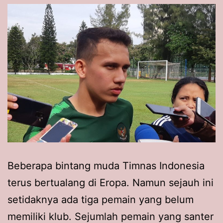
Beberapa bintang muda Timnas Indonesia
terus bertualang di Eropa. Namun sejauh ini
setidaknya ada tiga pemain yang belum
memiliki klub. Sejumlah pemain yang santer