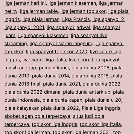
liga jerman hari ini
,
liga jerman klasemen
,
liga jerman
net tv
,
liga jerman table
,
liga jerman top skor
,
liga piala
inggris
,
liga piala jerman
,
Liga Prancis
,
liga spanyol 2
,
liga spanyol 2021
,
liga spanyol jadwal
,
liga spanyol
juara
,
liga spanyol klasemen
,
liga spanyol live
streaming
,
liga spanyol siaran langsung
,
liga spanyol
top skor
,
liga spanyol top skor 2020
,
live score liga
inggris
,
live score liga italia
,
live score liga spanyol
,
masih anggap
,
pemain kunci
,
piala dunia 2006
,
piala
dunia 2010
,
piala dunia 2014
,
piala dunia 2018
,
piala
dunia 2018 final
,
piala dunia 2021
,
piala dunia 2022
,
piala dunia 2022 dimana
,
piala dunia antarklub
,
piala
dunia indonesia
,
piala dunia kapan
,
piala dunia u 20
,
piala kelayakan piala dunia 2022
,
Piala Liga Inggris
,
sbobet agen bola terpercaya
,
situs judi bola
terpercaya
,
top skor liga inggris
,
top skor liga italia
,
top skor liga jerman
,
top skor liga jerman 2021
,
top