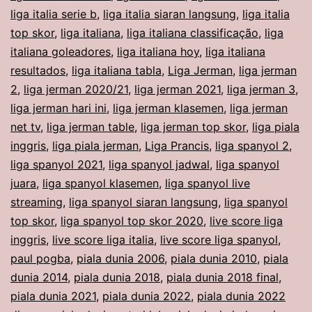
liga italia serie b
,
liga italia siaran langsung
,
liga italia
top skor
,
liga italiana
,
liga italiana classificação
,
liga
italiana goleadores
,
liga italiana hoy
,
liga italiana
resultados
,
liga italiana tabla
,
Liga Jerman
,
liga jerman
2
,
liga jerman 2020/21
,
liga jerman 2021
,
liga jerman 3
,
liga jerman hari ini
,
liga jerman klasemen
,
liga jerman
net tv
,
liga jerman table
,
liga jerman top skor
,
liga piala
inggris
,
liga piala jerman
,
Liga Prancis
,
liga spanyol 2
,
liga spanyol 2021
,
liga spanyol jadwal
,
liga spanyol
juara
,
liga spanyol klasemen
,
liga spanyol live
streaming
,
liga spanyol siaran langsung
,
liga spanyol
top skor
,
liga spanyol top skor 2020
,
live score liga
inggris
,
live score liga italia
,
live score liga spanyol
,
paul pogba
,
piala dunia 2006
,
piala dunia 2010
,
piala
dunia 2014
,
piala dunia 2018
,
piala dunia 2018 final
,
piala dunia 2021
,
piala dunia 2022
,
piala dunia 2022