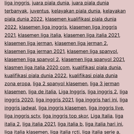
liga inggris
,
juara piala dunia
,
juara piala dunia
terbanyak
,
juventus
,
kelayakan piala dunia
,
kelayakan
piala dunia 2022
,
klasemen kualifikasi piala dunia
2022
,
klasemen liga inggris
,
klasemen liga inggris
2021
,
klasemen liga italia
,
klasemen liga italia 2021
,
klasemen liga jerman
,
klasemen liga jerman 2
,
klasemen liga jerman 2021
,
klasemen liga spanyol
,
klasemen liga spanyol 2
,
klasemen liga spanyol 2021
,
klasmen liga italia 2020 com
,
kualifikasi piala dunia
,
kualifikasi piala dunia 2022
,
kualifikasi piala dunia
zona eropa
,
liga 2 spanyol klasemen
,
liga 3 jerman
klasemen
,
liga de italia
,
Liga Inggris
,
liga inggris 2
,
liga
inggris 2020
,
liga inggris 2021
,
liga inggris hari ini
,
liga
inggris jadwal
,
liga inggris klasemen
,
liga inggris live
,
liga inggris sctv
,
liga inggris top skor
,
Liga Italia
,
liga
italia 2
,
liga italia 2021
,
liga italia b
,
liga italia hari ini
,
liga italia klasemen
,
liga italia rcti
,
liga italia serie a
,