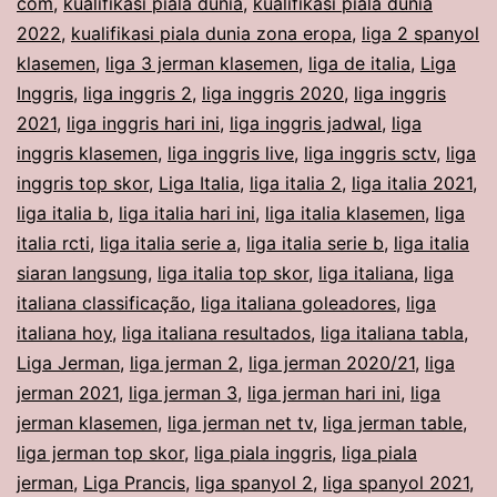
com
,
kualifikasi piala dunia
,
kualifikasi piala dunia
2022
,
kualifikasi piala dunia zona eropa
,
liga 2 spanyol
klasemen
,
liga 3 jerman klasemen
,
liga de italia
,
Liga
Inggris
,
liga inggris 2
,
liga inggris 2020
,
liga inggris
2021
,
liga inggris hari ini
,
liga inggris jadwal
,
liga
inggris klasemen
,
liga inggris live
,
liga inggris sctv
,
liga
inggris top skor
,
Liga Italia
,
liga italia 2
,
liga italia 2021
,
liga italia b
,
liga italia hari ini
,
liga italia klasemen
,
liga
italia rcti
,
liga italia serie a
,
liga italia serie b
,
liga italia
siaran langsung
,
liga italia top skor
,
liga italiana
,
liga
italiana classificação
,
liga italiana goleadores
,
liga
italiana hoy
,
liga italiana resultados
,
liga italiana tabla
,
Liga Jerman
,
liga jerman 2
,
liga jerman 2020/21
,
liga
jerman 2021
,
liga jerman 3
,
liga jerman hari ini
,
liga
jerman klasemen
,
liga jerman net tv
,
liga jerman table
,
liga jerman top skor
,
liga piala inggris
,
liga piala
jerman
,
Liga Prancis
,
liga spanyol 2
,
liga spanyol 2021
,