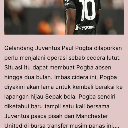
Gelandang Juventus Paul Pogba dilaporkan
perlu menjalani operasi sebab cedera lutut.
Situasi itu dapat membuat Pogba absen
hingga dua bulan. Imbas cidera ini, Pogba
diyakini akan lama untuk kembali beraksi ke
lapangan hijau Sepak bola. Pogba sendiri
diketahui baru tampil satu kali bersama
Juventus pasca pisah dari Manchester
United di bursa transfer musim panas ini.…