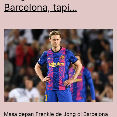
Barcelona, tapi…
Masa depan Frenkie de Jong di Barcelona