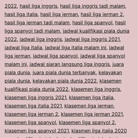
Punya
2022
,
hasil liga inggris
,
hasil liga inggris tadi malam
,
hasil liga italia
Klub
,
hasil liga jerman
,
hasil liga jerman 2
,
hasil liga jerman tadi malam
,
hasil liga spanyol
,
hasil
liga spanyol tadi malam
,
jadwal kualifikasi piala dunia
2022
,
jadwal liga inggris
,
jadwal liga inggris 2021
,
jadwal liga italia
,
jadwal liga italia malam ini
,
jadwal
liga jerman
,
jadwal liga spanyol
,
jadwal liga spanyol
malam ini
,
jadwal siaran langsung liga inggris
,
juara
piala dunia
,
juara piala dunia terbanyak
,
kelayakan
piala dunia
,
kelayakan piala dunia 2022
,
klasemen
kualifikasi piala dunia 2022
,
klasemen liga inggris
,
klasemen liga inggris 2021
,
klasemen liga italia
,
klasemen liga italia 2021
,
klasemen liga jerman
,
klasemen liga jerman 2
,
klasemen liga jerman 2021
,
klasemen liga spanyol
,
klasemen liga spanyol 2
,
klasemen liga spanyol 2021
,
klasmen liga italia 2020