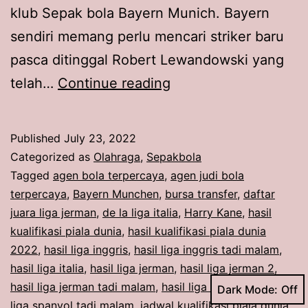
klub Sepak bola Bayern Munich. Bayern
sendiri memang perlu mencari striker baru
pasca ditinggal Robert Lewandowski yang
Nagelsmann:
telah…
Continue reading
Harry
Kane
Published
July 23, 2022
Kemahalan!
Categorized as
Olahraga
,
Sepakbola
Tagged
agen bola terpercaya
,
agen judi bola
terpercaya
,
Bayern Munchen
,
bursa transfer
,
daftar
juara liga jerman
,
de la liga italia
,
Harry Kane
,
hasil
kualifikasi piala dunia
,
hasil kualifikasi piala dunia
2022
,
hasil liga inggris
,
hasil liga inggris tadi malam
,
hasil liga italia
,
hasil liga jerman
,
hasil liga jerman 2
,
hasil liga jerman tadi malam
,
hasil liga spanyol
,
hasil
Dark Mode:
liga spanyol tadi malam
,
jadwal kualifikasi piala dunia