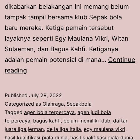
dikabarkan belakangan ini memang belum
tampak tampil bersama klub Sepak bola
baru mereka. Ketiga pemain tersebut
layaknya seperti Egy Maulana Vikri, Witan
Sulaeman, dan Bagus Kahfi. Ketiganya
adalah pemain potensial di mana…
Continue
3
reading
Pemain
Top
Published
July 28, 2022
Timnas
Categorized as
Olahraga
,
Sepakbola
Indonesia
Tagged
agen bola terpercaya
,
agen judi bola
terpercaya
,
bagus kahfi
,
belum memiliki klub
,
daftar
yang
juara liga jerman
,
de la liga italia
,
egy maulana vikri
,
Belum
hasil kualifikasi piala dunia
,
hasil kualifikasi piala dunia