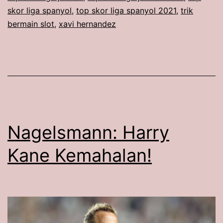
skor liga spanyol
,
top skor liga spanyol 2021
,
trik
bermain slot
,
xavi hernandez
Nagelsmann: Harry
Kane Kemahalan!