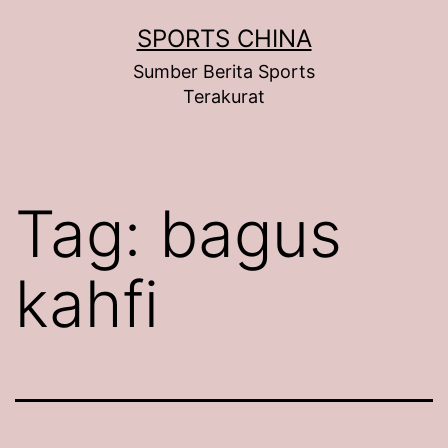
Skip
SPORTS CHINA
to
Sumber Berita Sports
content
Terakurat
Tag:
bagus
kahfi