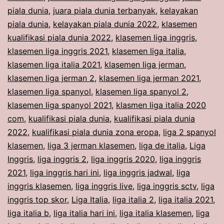
piala dunia
,
juara piala dunia terbanyak
,
kelayakan
piala dunia
,
kelayakan piala dunia 2022
,
klasemen
kualifikasi piala dunia 2022
,
klasemen liga inggris
,
klasemen liga inggris 2021
,
klasemen liga italia
,
klasemen liga italia 2021
,
klasemen liga jerman
,
klasemen liga jerman 2
,
klasemen liga jerman 2021
,
klasemen liga spanyol
,
klasemen liga spanyol 2
,
klasemen liga spanyol 2021
,
klasmen liga italia 2020
com
,
kualifikasi piala dunia
,
kualifikasi piala dunia
2022
,
kualifikasi piala dunia zona eropa
,
liga 2 spanyol
klasemen
,
liga 3 jerman klasemen
,
liga de italia
,
Liga
Inggris
,
liga inggris 2
,
liga inggris 2020
,
liga inggris
2021
,
liga inggris hari ini
,
liga inggris jadwal
,
liga
inggris klasemen
,
liga inggris live
,
liga inggris sctv
,
liga
inggris top skor
,
Liga Italia
,
liga italia 2
,
liga italia 2021
,
liga italia b
,
liga italia hari ini
,
liga italia klasemen
,
liga