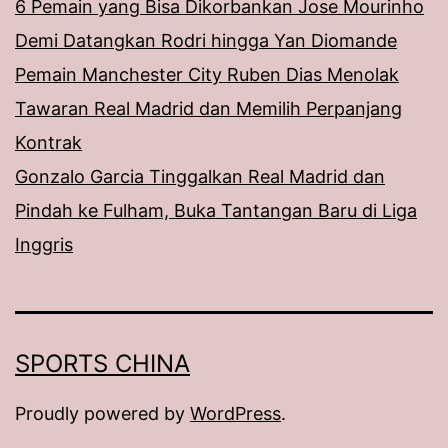
6 Pemain yang Bisa Dikorbankan Jose Mourinho
Demi Datangkan Rodri hingga Yan Diomande
Pemain Manchester City Ruben Dias Menolak
Tawaran Real Madrid dan Memilih Perpanjang
Kontrak
Gonzalo Garcia Tinggalkan Real Madrid dan
Pindah ke Fulham, Buka Tantangan Baru di Liga
Inggris
SPORTS CHINA
Proudly powered by
WordPress
.