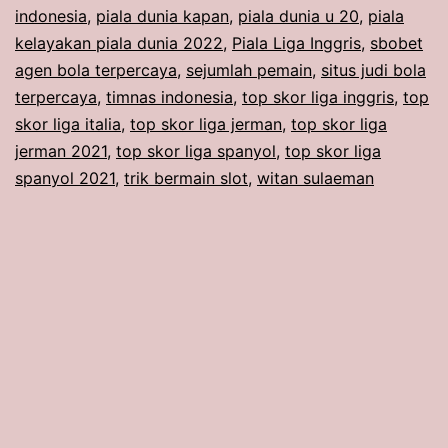
indonesia
,
piala dunia kapan
,
piala dunia u 20
,
piala
kelayakan piala dunia 2022
,
Piala Liga Inggris
,
sbobet
agen bola terpercaya
,
sejumlah pemain
,
situs judi bola
terpercaya
,
timnas indonesia
,
top skor liga inggris
,
top
skor liga italia
,
top skor liga jerman
,
top skor liga
jerman 2021
,
top skor liga spanyol
,
top skor liga
spanyol 2021
,
trik bermain slot
,
witan sulaeman