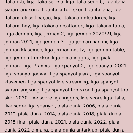
italia rcti
,
liga italia serie a
,
liga italia serie b
,
liga italia
siaran langsung
,
liga italia top skor
,
liga italiana
,
liga
italiana classificação
,
liga italiana goleadores
,
liga
italiana hoy
,
liga italiana resultados
,
liga italiana tabla
,
Liga Jerman
,
liga jerman 2
,
liga jerman 2020/21
,
liga
jerman 2021
,
liga jerman 3
,
liga jerman hari ini
,
liga
jerman klasemen
,
liga jerman net tv
,
liga jerman table
,
liga jerman top skor
,
liga piala inggris
,
liga piala
jerman
,
Liga Prancis
,
liga spanyol 2
,
liga spanyol 2021
,
liga spanyol jadwal
,
liga spanyol juara
,
liga spanyol
klasemen
,
liga spanyol live streaming
,
liga spanyol
siaran langsung
,
liga spanyol top skor
,
liga spanyol top
skor 2020
,
live score liga inggris
,
live score liga italia
,
live score liga spanyol
,
piala dunia 2006
,
piala dunia
2010
,
piala dunia 2014
,
piala dunia 2018
,
piala dunia
2018 final
,
piala dunia 2021
,
piala dunia 2022
,
piala
dunia 2022 dimana
,
piala dunia antarklub
,
piala dunia