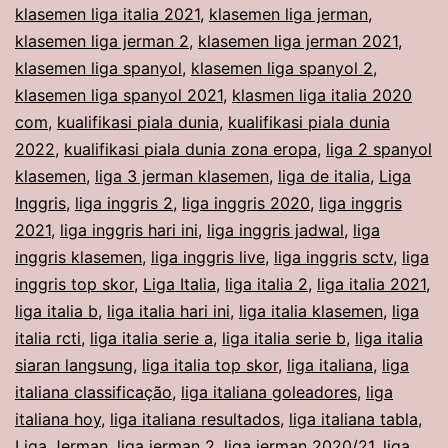
klasemen liga italia 2021
,
klasemen liga jerman
,
klasemen liga jerman 2
,
klasemen liga jerman 2021
,
klasemen liga spanyol
,
klasemen liga spanyol 2
,
klasemen liga spanyol 2021
,
klasmen liga italia 2020
com
,
kualifikasi piala dunia
,
kualifikasi piala dunia
2022
,
kualifikasi piala dunia zona eropa
,
liga 2 spanyol
klasemen
,
liga 3 jerman klasemen
,
liga de italia
,
Liga
Inggris
,
liga inggris 2
,
liga inggris 2020
,
liga inggris
2021
,
liga inggris hari ini
,
liga inggris jadwal
,
liga
inggris klasemen
,
liga inggris live
,
liga inggris sctv
,
liga
inggris top skor
,
Liga Italia
,
liga italia 2
,
liga italia 2021
,
liga italia b
,
liga italia hari ini
,
liga italia klasemen
,
liga
italia rcti
,
liga italia serie a
,
liga italia serie b
,
liga italia
siaran langsung
,
liga italia top skor
,
liga italiana
,
liga
italiana classificação
,
liga italiana goleadores
,
liga
italiana hoy
,
liga italiana resultados
,
liga italiana tabla
,
Liga Jerman
,
liga jerman 2
,
liga jerman 2020/21
,
liga