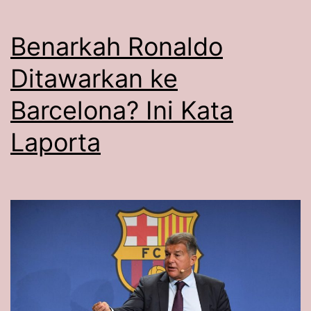
Benarkah Ronaldo
Ditawarkan ke
Barcelona? Ini Kata
Laporta