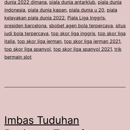
dunia 2022 dimana
,
piala dunia antarklub
,
piala dunia
indonesia
,
piala dunia kapan
,
piala dunia u 20
,
piala
kelayakan piala dunia 2022
,
Piala Liga Inggris
,
presiden barcelona
,
sbobet agen bola terpercaya
,
situs
judi bola terpercaya
,
top skor liga inggris
,
top skor liga
italia
,
top skor liga jerman
,
top skor liga jerman 2021
,
top skor liga spanyol
,
top skor liga spanyol 2021
,
trik
bermain slot
Imbas Tuduhan