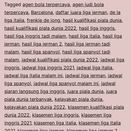
Jong
Tagged
agen bola terpercaya
,
agen judi bola
terpercaya
,
Barcelona
,
daftar juara liga jerman
,
de la
Pemain
liga italia
,
frenkie de jong
,
hasil kualifikasi piala dunia
,
Kunci
hasil kualifikasi piala dunia 2022
,
hasil liga inggris
,
Barcelona,
hasil liga inggris tadi malam
,
hasil liga italia
,
hasil liga
jerman
,
hasil liga jerman 2
,
hasil liga jerman tadi
tapi…
malam
,
hasil liga spanyol
,
hasil liga spanyol tadi
malam
,
jadwal kualifikasi piala dunia 2022
,
jadwal liga
inggris
,
jadwal liga inggris 2021
,
jadwal liga italia
,
jadwal liga italia malam ini
,
jadwal liga jerman
,
jadwal
liga spanyol
,
jadwal liga spanyol malam ini
,
jadwal
siaran langsung liga inggris
,
juara piala dunia
,
juara
piala dunia terbanyak
,
kelayakan piala dunia
,
kelayakan piala dunia 2022
,
klasemen kualifikasi piala
dunia 2022
,
klasemen liga inggris
,
klasemen liga
inggris 2021
,
klasemen liga italia
,
klasemen liga italia
2021
,
klasemen liga jerman
,
klasemen liga jerman 2
,