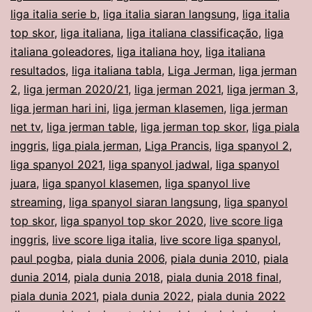
liga italia serie b
,
liga italia siaran langsung
,
liga italia
top skor
,
liga italiana
,
liga italiana classificação
,
liga
italiana goleadores
,
liga italiana hoy
,
liga italiana
resultados
,
liga italiana tabla
,
Liga Jerman
,
liga jerman
2
,
liga jerman 2020/21
,
liga jerman 2021
,
liga jerman 3
,
liga jerman hari ini
,
liga jerman klasemen
,
liga jerman
net tv
,
liga jerman table
,
liga jerman top skor
,
liga piala
inggris
,
liga piala jerman
,
Liga Prancis
,
liga spanyol 2
,
liga spanyol 2021
,
liga spanyol jadwal
,
liga spanyol
juara
,
liga spanyol klasemen
,
liga spanyol live
streaming
,
liga spanyol siaran langsung
,
liga spanyol
top skor
,
liga spanyol top skor 2020
,
live score liga
inggris
,
live score liga italia
,
live score liga spanyol
,
paul pogba
,
piala dunia 2006
,
piala dunia 2010
,
piala
dunia 2014
,
piala dunia 2018
,
piala dunia 2018 final
,
piala dunia 2021
,
piala dunia 2022
,
piala dunia 2022