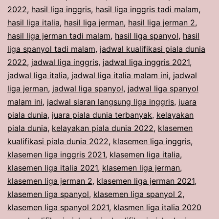
Punya
2022
,
hasil liga inggris
,
hasil liga inggris tadi malam
,
hasil liga italia
Klub
,
hasil liga jerman
,
hasil liga jerman 2
,
hasil liga jerman tadi malam
,
hasil liga spanyol
,
hasil
liga spanyol tadi malam
,
jadwal kualifikasi piala dunia
2022
,
jadwal liga inggris
,
jadwal liga inggris 2021
,
jadwal liga italia
,
jadwal liga italia malam ini
,
jadwal
liga jerman
,
jadwal liga spanyol
,
jadwal liga spanyol
malam ini
,
jadwal siaran langsung liga inggris
,
juara
piala dunia
,
juara piala dunia terbanyak
,
kelayakan
piala dunia
,
kelayakan piala dunia 2022
,
klasemen
kualifikasi piala dunia 2022
,
klasemen liga inggris
,
klasemen liga inggris 2021
,
klasemen liga italia
,
klasemen liga italia 2021
,
klasemen liga jerman
,
klasemen liga jerman 2
,
klasemen liga jerman 2021
,
klasemen liga spanyol
,
klasemen liga spanyol 2
,
klasemen liga spanyol 2021
,
klasmen liga italia 2020