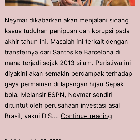
Neymar dikabarkan akan menjalani sidang
kasus tuduhan penipuan dan korupsi pada
akhir tahun ini. Masalah ini terkait dengan
transfernya dari Santos ke Barcelona di
mana terjadi sejak 2013 silam. Peristiwa ini
diyakini akan semakin berdampak terhadap
gaya permainan di lapangan hijau Sepak
bola. Melansir ESPN, Neymar sendiri
dituntut oleh perusahaan investasi asal
Imbas
Brasil, yakni DIS.…
Continue reading
Tuduhan
Penipuan