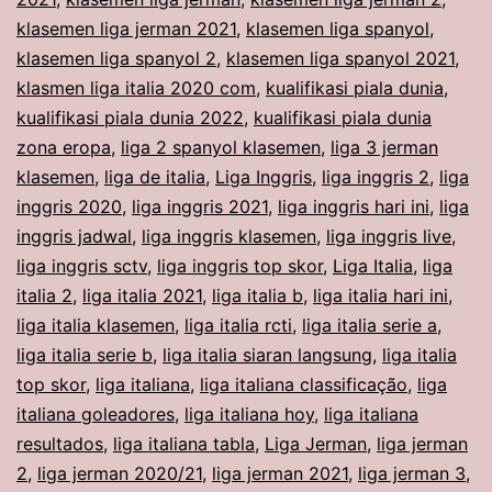
klasemen liga jerman 2021
,
klasemen liga spanyol
,
klasemen liga spanyol 2
,
klasemen liga spanyol 2021
,
klasmen liga italia 2020 com
,
kualifikasi piala dunia
,
kualifikasi piala dunia 2022
,
kualifikasi piala dunia
zona eropa
,
liga 2 spanyol klasemen
,
liga 3 jerman
klasemen
,
liga de italia
,
Liga Inggris
,
liga inggris 2
,
liga
inggris 2020
,
liga inggris 2021
,
liga inggris hari ini
,
liga
inggris jadwal
,
liga inggris klasemen
,
liga inggris live
,
liga inggris sctv
,
liga inggris top skor
,
Liga Italia
,
liga
italia 2
,
liga italia 2021
,
liga italia b
,
liga italia hari ini
,
liga italia klasemen
,
liga italia rcti
,
liga italia serie a
,
liga italia serie b
,
liga italia siaran langsung
,
liga italia
top skor
,
liga italiana
,
liga italiana classificação
,
liga
italiana goleadores
,
liga italiana hoy
,
liga italiana
resultados
,
liga italiana tabla
,
Liga Jerman
,
liga jerman
2
,
liga jerman 2020/21
,
liga jerman 2021
,
liga jerman 3
,