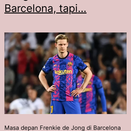
Barcelona, tapi…
Masa depan Frenkie de Jong di Barcelona