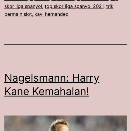
skor liga spanyol
,
top skor liga spanyol 2021
,
trik
bermain slot
,
xavi hernandez
Nagelsmann: Harry
Kane Kemahalan!