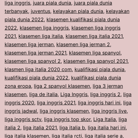
liga inggris
,
juara piala dunia
,
juara piala dunia
terbanyak
,
juventus
,
kelayakan piala dunia
,
kelayakan
piala dunia 2022
,
klasemen kualifikasi piala dunia
2022
,
klasemen liga inggris
,
klasemen liga inggris
2021
,
klasemen liga italia
,
klasemen liga italia 2021
,
klasemen liga jerman
,
klasemen liga jerman 2
,
klasemen liga jerman 2021
,
klasemen liga spanyol
,
klasemen liga spanyol 2
,
klasemen liga spanyol 2021
,
klasmen liga italia 2020 com
,
kualifikasi piala dunia
,
kualifikasi piala dunia 2022
,
kualifikasi piala dunia
zona eropa
,
liga 2 spanyol klasemen
,
liga 3 jerman
klasemen
,
liga de italia
,
Liga Inggris
,
liga inggris 2
,
liga
inggris 2020
,
liga inggris 2021
,
liga inggris hari ini
,
liga
inggris jadwal
,
liga inggris klasemen
,
liga inggris live
,
liga inggris sctv
,
liga inggris top skor
,
Liga Italia
,
liga
italia 2
,
liga italia 2021
,
liga italia b
,
liga italia hari ini
,
liga italia klasemen
,
liga italia rcti
,
liga italia serie a
,