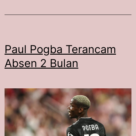
Paul Pogba Terancam
Absen 2 Bulan