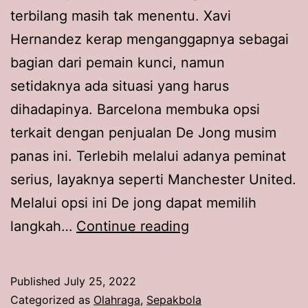
terbilang masih tak menentu. Xavi
Hernandez kerap menganggapnya sebagai
bagian dari pemain kunci, namun
setidaknya ada situasi yang harus
dihadapinya. Barcelona membuka opsi
terkait dengan penjualan De Jong musim
panas ini. Terlebih melalui adanya peminat
serius, layaknya seperti Manchester United.
Melalui opsi ini De jong dapat memilih
Xavi
langkah…
Continue reading
Masih
Anggap
Published
July 25, 2022
De
Categorized as
Olahraga
,
Sepakbola