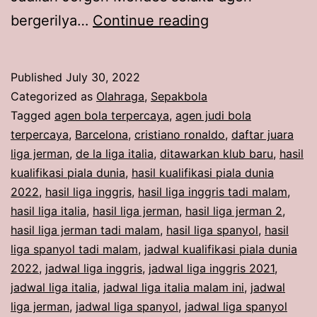
Benarkah
bergerilya…
Continue reading
Ronaldo
Ditawarkan
Published
July 30, 2022
ke
Categorized as
Olahraga
,
Sepakbola
Barcelona?
Tagged
agen bola terpercaya
,
agen judi bola
terpercaya
,
Barcelona
,
cristiano ronaldo
,
daftar juara
Ini
liga jerman
,
de la liga italia
,
ditawarkan klub baru
,
hasil
Kata
kualifikasi piala dunia
,
hasil kualifikasi piala dunia
Laporta
2022
,
hasil liga inggris
,
hasil liga inggris tadi malam
,
hasil liga italia
,
hasil liga jerman
,
hasil liga jerman 2
,
hasil liga jerman tadi malam
,
hasil liga spanyol
,
hasil
liga spanyol tadi malam
,
jadwal kualifikasi piala dunia
2022
,
jadwal liga inggris
,
jadwal liga inggris 2021
,
jadwal liga italia
,
jadwal liga italia malam ini
,
jadwal
liga jerman
,
jadwal liga spanyol
,
jadwal liga spanyol