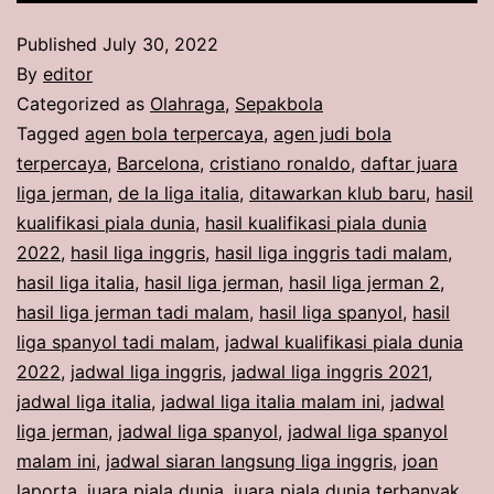
Published
July 30, 2022
By
editor
Categorized as
Olahraga
,
Sepakbola
Tagged
agen bola terpercaya
,
agen judi bola
terpercaya
,
Barcelona
,
cristiano ronaldo
,
daftar juara
liga jerman
,
de la liga italia
,
ditawarkan klub baru
,
hasil
kualifikasi piala dunia
,
hasil kualifikasi piala dunia
2022
,
hasil liga inggris
,
hasil liga inggris tadi malam
,
hasil liga italia
,
hasil liga jerman
,
hasil liga jerman 2
,
hasil liga jerman tadi malam
,
hasil liga spanyol
,
hasil
liga spanyol tadi malam
,
jadwal kualifikasi piala dunia
2022
,
jadwal liga inggris
,
jadwal liga inggris 2021
,
jadwal liga italia
,
jadwal liga italia malam ini
,
jadwal
liga jerman
,
jadwal liga spanyol
,
jadwal liga spanyol
malam ini
,
jadwal siaran langsung liga inggris
,
joan
laporta
,
juara piala dunia
,
juara piala dunia terbanyak
,