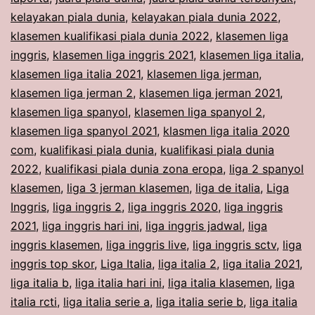
kelayakan piala dunia
,
kelayakan piala dunia 2022
,
klasemen kualifikasi piala dunia 2022
,
klasemen liga
inggris
,
klasemen liga inggris 2021
,
klasemen liga italia
,
klasemen liga italia 2021
,
klasemen liga jerman
,
klasemen liga jerman 2
,
klasemen liga jerman 2021
,
klasemen liga spanyol
,
klasemen liga spanyol 2
,
klasemen liga spanyol 2021
,
klasmen liga italia 2020
com
,
kualifikasi piala dunia
,
kualifikasi piala dunia
2022
,
kualifikasi piala dunia zona eropa
,
liga 2 spanyol
klasemen
,
liga 3 jerman klasemen
,
liga de italia
,
Liga
Inggris
,
liga inggris 2
,
liga inggris 2020
,
liga inggris
2021
,
liga inggris hari ini
,
liga inggris jadwal
,
liga
inggris klasemen
,
liga inggris live
,
liga inggris sctv
,
liga
inggris top skor
,
Liga Italia
,
liga italia 2
,
liga italia 2021
,
liga italia b
,
liga italia hari ini
,
liga italia klasemen
,
liga
italia rcti
,
liga italia serie a
,
liga italia serie b
,
liga italia