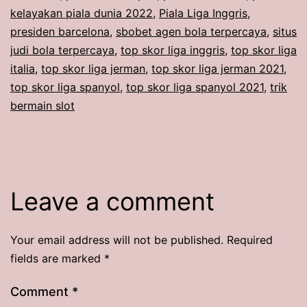
kelayakan piala dunia 2022
,
Piala Liga Inggris
,
presiden barcelona
,
sbobet agen bola terpercaya
,
situs
judi bola terpercaya
,
top skor liga inggris
,
top skor liga
italia
,
top skor liga jerman
,
top skor liga jerman 2021
,
top skor liga spanyol
,
top skor liga spanyol 2021
,
trik
bermain slot
Leave a comment
Your email address will not be published.
Required
fields are marked
*
Comment
*