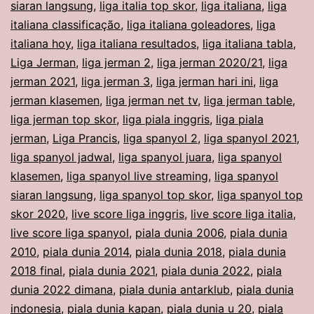
siaran langsung
,
liga italia top skor
,
liga italiana
,
liga
italiana classificação
,
liga italiana goleadores
,
liga
italiana hoy
,
liga italiana resultados
,
liga italiana tabla
,
Liga Jerman
,
liga jerman 2
,
liga jerman 2020/21
,
liga
jerman 2021
,
liga jerman 3
,
liga jerman hari ini
,
liga
jerman klasemen
,
liga jerman net tv
,
liga jerman table
,
liga jerman top skor
,
liga piala inggris
,
liga piala
jerman
,
Liga Prancis
,
liga spanyol 2
,
liga spanyol 2021
,
liga spanyol jadwal
,
liga spanyol juara
,
liga spanyol
klasemen
,
liga spanyol live streaming
,
liga spanyol
siaran langsung
,
liga spanyol top skor
,
liga spanyol top
skor 2020
,
live score liga inggris
,
live score liga italia
,
live score liga spanyol
,
piala dunia 2006
,
piala dunia
2010
,
piala dunia 2014
,
piala dunia 2018
,
piala dunia
2018 final
,
piala dunia 2021
,
piala dunia 2022
,
piala
dunia 2022 dimana
,
piala dunia antarklub
,
piala dunia
indonesia
,
piala dunia kapan
,
piala dunia u 20
,
piala