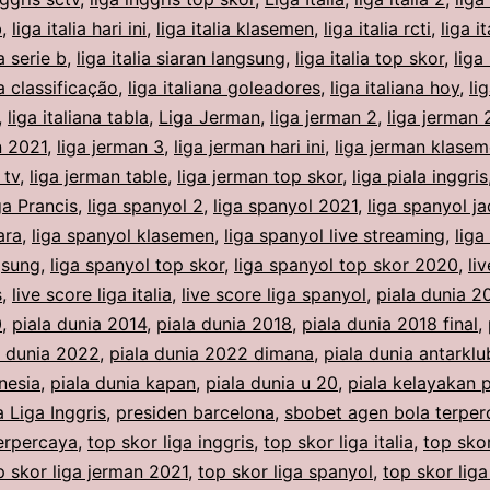
b
,
liga italia hari ini
,
liga italia klasemen
,
liga italia rcti
,
liga it
ia serie b
,
liga italia siaran langsung
,
liga italia top skor
,
liga
na classificação
,
liga italiana goleadores
,
liga italiana hoy
,
li
,
liga italiana tabla
,
Liga Jerman
,
liga jerman 2
,
liga jerman
n 2021
,
liga jerman 3
,
liga jerman hari ini
,
liga jerman klase
 tv
,
liga jerman table
,
liga jerman top skor
,
liga piala inggris
ga Prancis
,
liga spanyol 2
,
liga spanyol 2021
,
liga spanyol j
ara
,
liga spanyol klasemen
,
liga spanyol live streaming
,
liga
gsung
,
liga spanyol top skor
,
liga spanyol top skor 2020
,
li
s
,
live score liga italia
,
live score liga spanyol
,
piala dunia 2
0
,
piala dunia 2014
,
piala dunia 2018
,
piala dunia 2018 final
,
a dunia 2022
,
piala dunia 2022 dimana
,
piala dunia antarklu
nesia
,
piala dunia kapan
,
piala dunia u 20
,
piala kelayakan p
a Liga Inggris
,
presiden barcelona
,
sbobet agen bola terper
terpercaya
,
top skor liga inggris
,
top skor liga italia
,
top skor
p skor liga jerman 2021
,
top skor liga spanyol
,
top skor lig