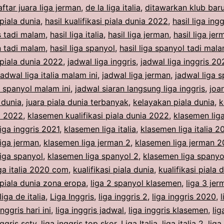
aftar juara liga jerman
,
de la liga italia
,
ditawarkan klub bar
Ini
 piala dunia
,
hasil kualifikasi piala dunia 2022
,
hasil liga ingg
Kata
is tadi malam
,
hasil liga italia
,
hasil liga jerman
,
hasil liga jer
Laporta
n tadi malam
,
hasil liga spanyol
,
hasil liga spanyol tadi mal
i piala dunia 2022
,
jadwal liga inggris
,
jadwal liga inggris 20
jadwal liga italia malam ini
,
jadwal liga jerman
,
jadwal liga 
a spanyol malam ini
,
jadwal siaran langsung liga inggris
,
joa
 dunia
,
juara piala dunia terbanyak
,
kelayakan piala dunia
,
k
a 2022
,
klasemen kualifikasi piala dunia 2022
,
klasemen liga
iga inggris 2021
,
klasemen liga italia
,
klasemen liga italia 2
iga jerman
,
klasemen liga jerman 2
,
klasemen liga jerman 2
iga spanyol
,
klasemen liga spanyol 2
,
klasemen liga spanyo
ga italia 2020 com
,
kualifikasi piala dunia
,
kualifikasi piala
i piala dunia zona eropa
,
liga 2 spanyol klasemen
,
liga 3 jer
liga de italia
,
Liga Inggris
,
liga inggris 2
,
liga inggris 2020
,
l
inggris hari ini
,
liga inggris jadwal
,
liga inggris klasemen
,
lig
nggris sctv
,
liga inggris top skor
,
Liga Italia
,
liga italia 2
,
liga