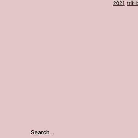
2021
,
trik
Search…