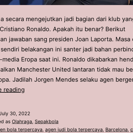
a secara mengejutkan jadi bagian dari klub yan
 Cristiano Ronaldo. Apakah itu benar? Berikut
an jawaban sang presiden Joan Laporta. Masa
sendiri belakangan ini santer jadi bahan perbi
-media Eropa saat ini. Ronaldo dikabarkan hen
lkan Manchester United lantaran tidak mau ber
opa. Jadilah Jorgen Mendes selaku agen berge
Benarkah
e reading
Ronaldo
Ditawarkan
July 30, 2022
ke
ed as
Olahraga
,
Sepakbola
Barcelona?
en bola terpercaya
,
agen judi bola terpercaya
,
Barcelona
,
c