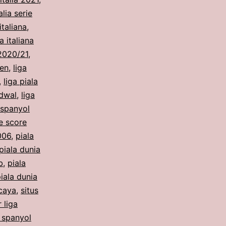
alia serie
 italiana
,
ga italiana
 2020/21
,
men
,
liga
,
liga piala
adwal
,
liga
 spanyol
ve score
006
,
piala
piala dunia
b
,
piala
iala dunia
caya
,
situs
 liga
a spanyol