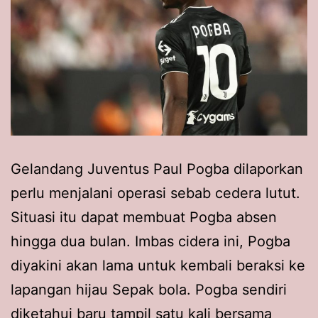
Gelandang Juventus Paul Pogba dilaporkan
perlu menjalani operasi sebab cedera lutut.
Situasi itu dapat membuat Pogba absen
hingga dua bulan. Imbas cidera ini, Pogba
diyakini akan lama untuk kembali beraksi ke
lapangan hijau Sepak bola. Pogba sendiri
diketahui baru tampil satu kali bersama