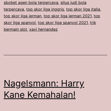
sbobet agen bola terpercaya
,
situs judi bola
terpercaya
,
top skor liga inggris
,
top skor liga italia
,
top skor liga jerman
,
top skor liga jerman 2021
,
top
skor liga spanyol
,
top skor liga spanyol 2021
,
trik
bermain slot
,
xavi hernandez
Nagelsmann: Harry
Kane Kemahalan!