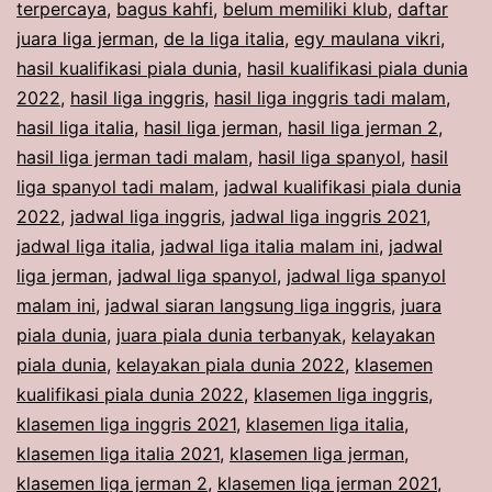
terpercaya
,
bagus kahfi
,
belum memiliki klub
,
daftar
yang
juara liga jerman
,
de la liga italia
,
egy maulana vikri
,
Belum
hasil kualifikasi piala dunia
,
hasil kualifikasi piala dunia
Punya
2022
,
hasil liga inggris
,
hasil liga inggris tadi malam
,
hasil liga italia
Klub
,
hasil liga jerman
,
hasil liga jerman 2
,
hasil liga jerman tadi malam
,
hasil liga spanyol
,
hasil
liga spanyol tadi malam
,
jadwal kualifikasi piala dunia
2022
,
jadwal liga inggris
,
jadwal liga inggris 2021
,
jadwal liga italia
,
jadwal liga italia malam ini
,
jadwal
liga jerman
,
jadwal liga spanyol
,
jadwal liga spanyol
malam ini
,
jadwal siaran langsung liga inggris
,
juara
piala dunia
,
juara piala dunia terbanyak
,
kelayakan
piala dunia
,
kelayakan piala dunia 2022
,
klasemen
kualifikasi piala dunia 2022
,
klasemen liga inggris
,
klasemen liga inggris 2021
,
klasemen liga italia
,
klasemen liga italia 2021
,
klasemen liga jerman
,
klasemen liga jerman 2
,
klasemen liga jerman 2021
,