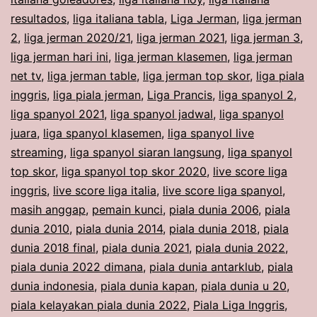
resultados
,
liga italiana tabla
,
Liga Jerman
,
liga jerman
2
,
liga jerman 2020/21
,
liga jerman 2021
,
liga jerman 3
,
liga jerman hari ini
,
liga jerman klasemen
,
liga jerman
net tv
,
liga jerman table
,
liga jerman top skor
,
liga piala
inggris
,
liga piala jerman
,
Liga Prancis
,
liga spanyol 2
,
liga spanyol 2021
,
liga spanyol jadwal
,
liga spanyol
juara
,
liga spanyol klasemen
,
liga spanyol live
streaming
,
liga spanyol siaran langsung
,
liga spanyol
top skor
,
liga spanyol top skor 2020
,
live score liga
inggris
,
live score liga italia
,
live score liga spanyol
,
masih anggap
,
pemain kunci
,
piala dunia 2006
,
piala
dunia 2010
,
piala dunia 2014
,
piala dunia 2018
,
piala
dunia 2018 final
,
piala dunia 2021
,
piala dunia 2022
,
piala dunia 2022 dimana
,
piala dunia antarklub
,
piala
dunia indonesia
,
piala dunia kapan
,
piala dunia u 20
,
piala kelayakan piala dunia 2022
,
Piala Liga Inggris
,