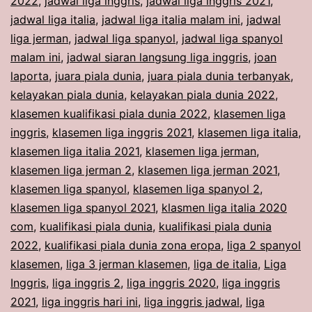
2022
,
jadwal liga inggris
,
jadwal liga inggris 2021
,
jadwal liga italia
,
jadwal liga italia malam ini
,
jadwal
liga jerman
,
jadwal liga spanyol
,
jadwal liga spanyol
malam ini
,
jadwal siaran langsung liga inggris
,
joan
laporta
,
juara piala dunia
,
juara piala dunia terbanyak
,
kelayakan piala dunia
,
kelayakan piala dunia 2022
,
klasemen kualifikasi piala dunia 2022
,
klasemen liga
inggris
,
klasemen liga inggris 2021
,
klasemen liga italia
,
klasemen liga italia 2021
,
klasemen liga jerman
,
klasemen liga jerman 2
,
klasemen liga jerman 2021
,
klasemen liga spanyol
,
klasemen liga spanyol 2
,
klasemen liga spanyol 2021
,
klasmen liga italia 2020
com
,
kualifikasi piala dunia
,
kualifikasi piala dunia
2022
,
kualifikasi piala dunia zona eropa
,
liga 2 spanyol
klasemen
,
liga 3 jerman klasemen
,
liga de italia
,
Liga
Inggris
,
liga inggris 2
,
liga inggris 2020
,
liga inggris
2021
,
liga inggris hari ini
,
liga inggris jadwal
,
liga