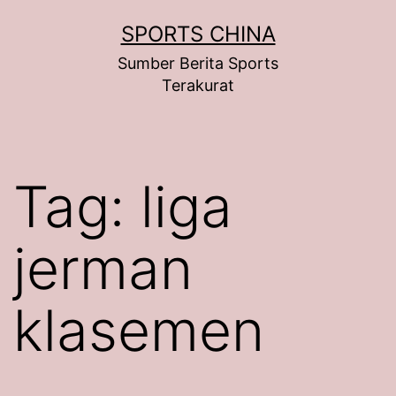
Skip
SPORTS CHINA
to
Sumber Berita Sports
content
Terakurat
Tag:
liga
jerman
klasemen