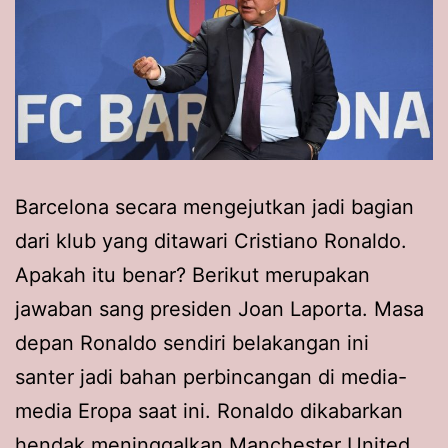
Barcelona secara mengejutkan jadi bagian
dari klub yang ditawari Cristiano Ronaldo.
Apakah itu benar? Berikut merupakan
jawaban sang presiden Joan Laporta. Masa
depan Ronaldo sendiri belakangan ini
santer jadi bahan perbincangan di media-
media Eropa saat ini. Ronaldo dikabarkan
hendak meninggalkan Manchester United