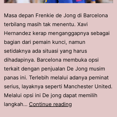
Masa depan Frenkie de Jong di Barcelona
terbilang masih tak menentu. Xavi
Hernandez kerap menganggapnya sebagai
bagian dari pemain kunci, namun
setidaknya ada situasi yang harus
dihadapinya. Barcelona membuka opsi
terkait dengan penjualan De Jong musim
panas ini. Terlebih melalui adanya peminat
serius, layaknya seperti Manchester United.
Melalui opsi ini De jong dapat memilih
Xavi
langkah…
Continue reading
Masih