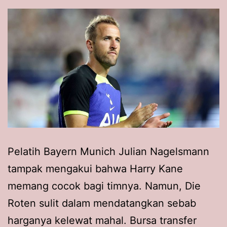
Pelatih Bayern Munich Julian Nagelsmann
tampak mengakui bahwa Harry Kane
memang cocok bagi timnya. Namun, Die
Roten sulit dalam mendatangkan sebab
harganya kelewat mahal. Bursa transfer