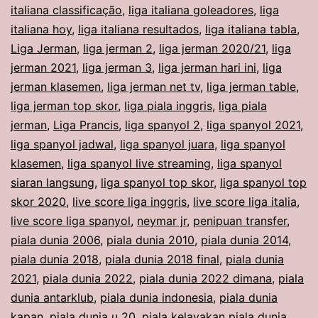
italiana classificação
,
liga italiana goleadores
,
liga
italiana hoy
,
liga italiana resultados
,
liga italiana tabla
,
Liga Jerman
,
liga jerman 2
,
liga jerman 2020/21
,
liga
jerman 2021
,
liga jerman 3
,
liga jerman hari ini
,
liga
jerman klasemen
,
liga jerman net tv
,
liga jerman table
,
liga jerman top skor
,
liga piala inggris
,
liga piala
jerman
,
Liga Prancis
,
liga spanyol 2
,
liga spanyol 2021
,
liga spanyol jadwal
,
liga spanyol juara
,
liga spanyol
klasemen
,
liga spanyol live streaming
,
liga spanyol
siaran langsung
,
liga spanyol top skor
,
liga spanyol top
skor 2020
,
live score liga inggris
,
live score liga italia
,
live score liga spanyol
,
neymar jr
,
penipuan transfer
,
piala dunia 2006
,
piala dunia 2010
,
piala dunia 2014
,
piala dunia 2018
,
piala dunia 2018 final
,
piala dunia
2021
,
piala dunia 2022
,
piala dunia 2022 dimana
,
piala
dunia antarklub
,
piala dunia indonesia
,
piala dunia
kapan
,
piala dunia u 20
,
piala kelayakan piala dunia