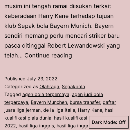
musim ini tengah ramai diisukan terkait
keberadaan Harry Kane terhadap tujuan
klub Sepak bola Bayern Munich. Bayern
sendiri memang perlu mencari striker baru
pasca ditinggal Robert Lewandowski yang
Nagelsmann:
telah…
Continue reading
Harry
Kane
Published
July 23, 2022
Kemahalan!
Categorized as
Olahraga
,
Sepakbola
Tagged
agen bola terpercaya
,
agen judi bola
terpercaya
,
Bayern Munchen
,
bursa transfer
,
daftar
juara liga jerman
,
de la liga italia
,
Harry Kane
,
hasil
kualifikasi piala dunia
,
hasil kualifikasi piala dunia
Dark Mode:
2022
,
hasil liga inggris
,
hasil liga inggris tadi malam
,