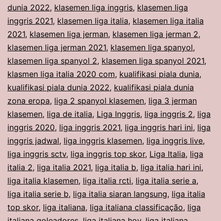
dunia 2022
,
klasemen liga inggris
,
klasemen liga
inggris 2021
,
klasemen liga italia
,
klasemen liga italia
2021
,
klasemen liga jerman
,
klasemen liga jerman 2
,
klasemen liga jerman 2021
,
klasemen liga spanyol
,
klasemen liga spanyol 2
,
klasemen liga spanyol 2021
,
klasmen liga italia 2020 com
,
kualifikasi piala dunia
,
kualifikasi piala dunia 2022
,
kualifikasi piala dunia
zona eropa
,
liga 2 spanyol klasemen
,
liga 3 jerman
klasemen
,
liga de italia
,
Liga Inggris
,
liga inggris 2
,
liga
inggris 2020
,
liga inggris 2021
,
liga inggris hari ini
,
liga
inggris jadwal
,
liga inggris klasemen
,
liga inggris live
,
liga inggris sctv
,
liga inggris top skor
,
Liga Italia
,
liga
italia 2
,
liga italia 2021
,
liga italia b
,
liga italia hari ini
,
liga italia klasemen
,
liga italia rcti
,
liga italia serie a
,
liga italia serie b
,
liga italia siaran langsung
,
liga italia
top skor
,
liga italiana
,
liga italiana classificação
,
liga
italiana goleadores
,
liga italiana hoy
,
liga italiana