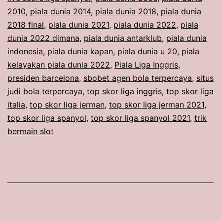
2010
,
piala dunia 2014
,
piala dunia 2018
,
piala dunia
2018 final
,
piala dunia 2021
,
piala dunia 2022
,
piala
dunia 2022 dimana
,
piala dunia antarklub
,
piala dunia
indonesia
,
piala dunia kapan
,
piala dunia u 20
,
piala
kelayakan piala dunia 2022
,
Piala Liga Inggris
,
presiden barcelona
,
sbobet agen bola terpercaya
,
situs
judi bola terpercaya
,
top skor liga inggris
,
top skor liga
italia
,
top skor liga jerman
,
top skor liga jerman 2021
,
top skor liga spanyol
,
top skor liga spanyol 2021
,
trik
bermain slot