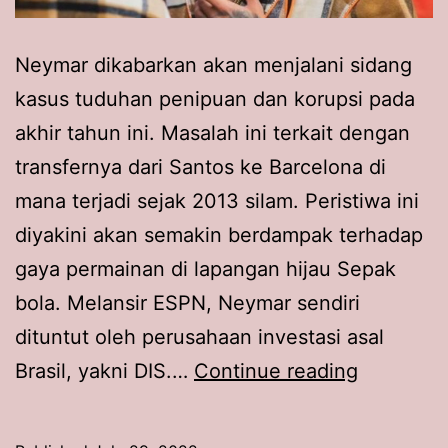
Neymar dikabarkan akan menjalani sidang
kasus tuduhan penipuan dan korupsi pada
akhir tahun ini. Masalah ini terkait dengan
transfernya dari Santos ke Barcelona di
mana terjadi sejak 2013 silam. Peristiwa ini
diyakini akan semakin berdampak terhadap
gaya permainan di lapangan hijau Sepak
bola. Melansir ESPN, Neymar sendiri
dituntut oleh perusahaan investasi asal
Imbas
Brasil, yakni DIS.…
Continue reading
Tuduhan
Penipuan