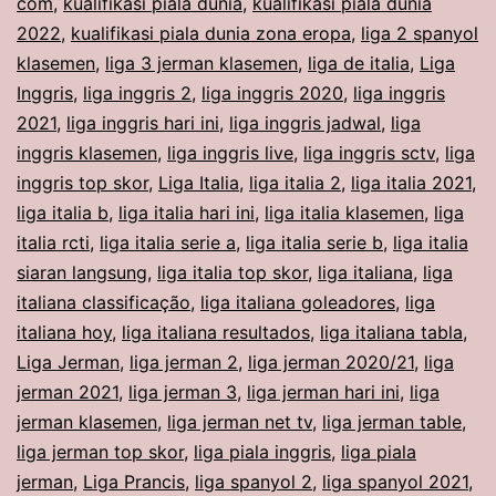
com
,
kualifikasi piala dunia
,
kualifikasi piala dunia
2022
,
kualifikasi piala dunia zona eropa
,
liga 2 spanyol
klasemen
,
liga 3 jerman klasemen
,
liga de italia
,
Liga
Inggris
,
liga inggris 2
,
liga inggris 2020
,
liga inggris
2021
,
liga inggris hari ini
,
liga inggris jadwal
,
liga
inggris klasemen
,
liga inggris live
,
liga inggris sctv
,
liga
inggris top skor
,
Liga Italia
,
liga italia 2
,
liga italia 2021
,
liga italia b
,
liga italia hari ini
,
liga italia klasemen
,
liga
italia rcti
,
liga italia serie a
,
liga italia serie b
,
liga italia
siaran langsung
,
liga italia top skor
,
liga italiana
,
liga
italiana classificação
,
liga italiana goleadores
,
liga
italiana hoy
,
liga italiana resultados
,
liga italiana tabla
,
Liga Jerman
,
liga jerman 2
,
liga jerman 2020/21
,
liga
jerman 2021
,
liga jerman 3
,
liga jerman hari ini
,
liga
jerman klasemen
,
liga jerman net tv
,
liga jerman table
,
liga jerman top skor
,
liga piala inggris
,
liga piala
jerman
,
Liga Prancis
,
liga spanyol 2
,
liga spanyol 2021
,