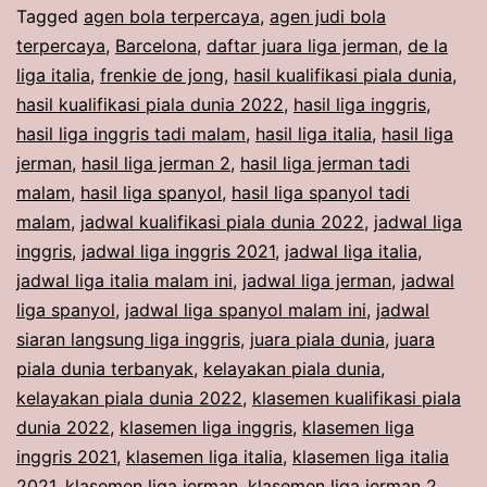
Jong
Tagged
agen bola terpercaya
,
agen judi bola
terpercaya
,
Barcelona
,
daftar juara liga jerman
,
de la
Pemain
liga italia
,
frenkie de jong
,
hasil kualifikasi piala dunia
,
Kunci
hasil kualifikasi piala dunia 2022
,
hasil liga inggris
,
Barcelona,
hasil liga inggris tadi malam
,
hasil liga italia
,
hasil liga
jerman
,
hasil liga jerman 2
,
hasil liga jerman tadi
tapi…
malam
,
hasil liga spanyol
,
hasil liga spanyol tadi
malam
,
jadwal kualifikasi piala dunia 2022
,
jadwal liga
inggris
,
jadwal liga inggris 2021
,
jadwal liga italia
,
jadwal liga italia malam ini
,
jadwal liga jerman
,
jadwal
liga spanyol
,
jadwal liga spanyol malam ini
,
jadwal
siaran langsung liga inggris
,
juara piala dunia
,
juara
piala dunia terbanyak
,
kelayakan piala dunia
,
kelayakan piala dunia 2022
,
klasemen kualifikasi piala
dunia 2022
,
klasemen liga inggris
,
klasemen liga
inggris 2021
,
klasemen liga italia
,
klasemen liga italia
2021
,
klasemen liga jerman
,
klasemen liga jerman 2
,