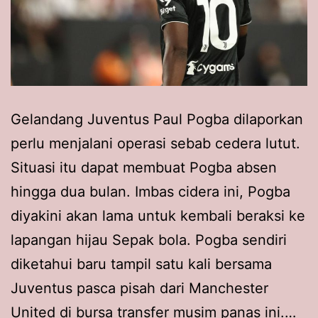
Gelandang Juventus Paul Pogba dilaporkan
perlu menjalani operasi sebab cedera lutut.
Situasi itu dapat membuat Pogba absen
hingga dua bulan. Imbas cidera ini, Pogba
diyakini akan lama untuk kembali beraksi ke
lapangan hijau Sepak bola. Pogba sendiri
diketahui baru tampil satu kali bersama
Juventus pasca pisah dari Manchester
United di bursa transfer musim panas ini.…