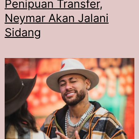
Penipuan Transfer,
Neymar Akan Jalani
Sidang