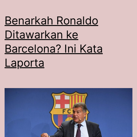
Benarkah Ronaldo
Ditawarkan ke
Barcelona? Ini Kata
Laporta