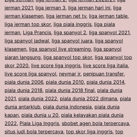
jerman 2021
,
liga jerman 3
,
liga jerman hari ini
,
liga
jerman klasemen
,
liga jerman net tv
,
liga jerman table
,
liga jerman top skor
,
liga piala inggris
,
liga piala
jerman
,
Liga Prancis
,
liga spanyol 2
,
liga spanyol 2021
,
liga spanyol jadwal
,
liga spanyol juara
,
liga spanyol
klasemen
,
liga spanyol live streaming
,
liga spanyol
siaran langsung
,
liga spanyol top skor
,
liga spanyol top
skor 2020
,
live score liga inggris
,
live score liga italia
,
live score liga spanyol
,
neymar jr
,
penipuan transfer
,
piala dunia 2006
,
piala dunia 2010
,
piala dunia 2014
,
piala dunia 2018
,
piala dunia 2018 final
,
piala dunia
2021
,
piala dunia 2022
,
piala dunia 2022 dimana
,
piala
dunia antarklub
,
piala dunia indonesia
,
piala dunia
kapan
,
piala dunia u 20
,
piala kelayakan piala dunia
2022
,
Piala Liga Inggris
,
sbobet agen bola terpercaya
,
situs judi bola terpercaya
,
top skor liga inggris
,
top