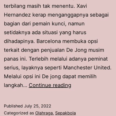
terbilang masih tak menentu. Xavi
Hernandez kerap menganggapnya sebagai
bagian dari pemain kunci, namun
setidaknya ada situasi yang harus
dihadapinya. Barcelona membuka opsi
terkait dengan penjualan De Jong musim
panas ini. Terlebih melalui adanya peminat
serius, layaknya seperti Manchester United.
Melalui opsi ini De jong dapat memilih
Xavi
langkah…
Continue reading
Masih
Anggap
Published
July 25, 2022
De
Categorized as
Olahraga
,
Sepakbola