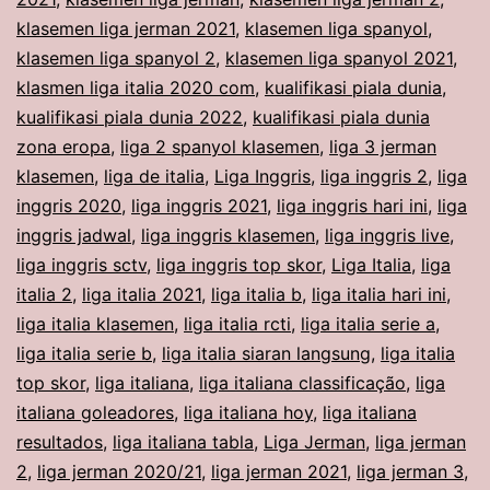
klasemen liga jerman 2021
,
klasemen liga spanyol
,
klasemen liga spanyol 2
,
klasemen liga spanyol 2021
,
klasmen liga italia 2020 com
,
kualifikasi piala dunia
,
kualifikasi piala dunia 2022
,
kualifikasi piala dunia
zona eropa
,
liga 2 spanyol klasemen
,
liga 3 jerman
klasemen
,
liga de italia
,
Liga Inggris
,
liga inggris 2
,
liga
inggris 2020
,
liga inggris 2021
,
liga inggris hari ini
,
liga
inggris jadwal
,
liga inggris klasemen
,
liga inggris live
,
liga inggris sctv
,
liga inggris top skor
,
Liga Italia
,
liga
italia 2
,
liga italia 2021
,
liga italia b
,
liga italia hari ini
,
liga italia klasemen
,
liga italia rcti
,
liga italia serie a
,
liga italia serie b
,
liga italia siaran langsung
,
liga italia
top skor
,
liga italiana
,
liga italiana classificação
,
liga
italiana goleadores
,
liga italiana hoy
,
liga italiana
resultados
,
liga italiana tabla
,
Liga Jerman
,
liga jerman
2
,
liga jerman 2020/21
,
liga jerman 2021
,
liga jerman 3
,