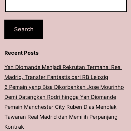
Recent Posts
Yan Diomande Menjadi Rekrutan Termahal Real
Madrid, Transfer Fantastis dari RB Leipzig
6 Pemain yang Bisa Dikorbankan Jose Mourinho
Demi Datangkan Rodri hingga Yan Diomande
Pemain Manchester City Ruben Dias Menolak
Tawaran Real Madrid dan Memilih Perpanjang
Kontrak