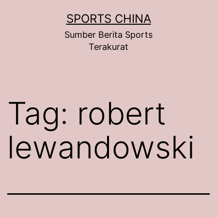
Skip
SPORTS CHINA
to
Sumber Berita Sports
content
Terakurat
Tag:
robert
lewandowski