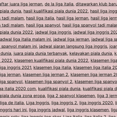
aftar juara liga jerman
,
de la liga italia
,
ditawarkan klub bar
Ini
 piala dunia
,
hasil kualifikasi piala dunia 2022
,
hasil liga ingg
Kata
is tadi malam
,
hasil liga italia
,
hasil liga jerman
,
hasil liga jer
Laporta
n tadi malam
,
hasil liga spanyol
,
hasil liga spanyol tadi mal
i piala dunia 2022
,
jadwal liga inggris
,
jadwal liga inggris 20
jadwal liga italia malam ini
,
jadwal liga jerman
,
jadwal liga 
a spanyol malam ini
,
jadwal siaran langsung liga inggris
,
joa
 dunia
,
juara piala dunia terbanyak
,
kelayakan piala dunia
,
k
a 2022
,
klasemen kualifikasi piala dunia 2022
,
klasemen liga
iga inggris 2021
,
klasemen liga italia
,
klasemen liga italia 2
iga jerman
,
klasemen liga jerman 2
,
klasemen liga jerman 2
iga spanyol
,
klasemen liga spanyol 2
,
klasemen liga spanyo
ga italia 2020 com
,
kualifikasi piala dunia
,
kualifikasi piala
i piala dunia zona eropa
,
liga 2 spanyol klasemen
,
liga 3 jer
liga de italia
,
Liga Inggris
,
liga inggris 2
,
liga inggris 2020
,
l
inggris hari ini
,
liga inggris jadwal
,
liga inggris klasemen
,
lig
nggris sctv
,
liga inggris top skor
,
Liga Italia
,
liga italia 2
,
liga