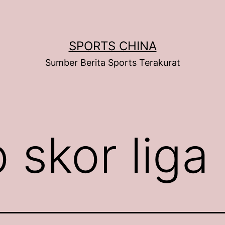
SPORTS CHINA
Sumber Berita Sports Terakurat
 skor liga