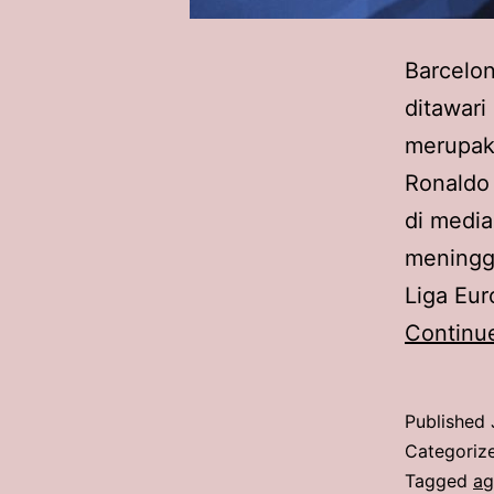
Barcelon
ditawari
merupak
Ronaldo 
di media
meningga
Liga Eur
Continu
Published
Categoriz
Tagged
ag