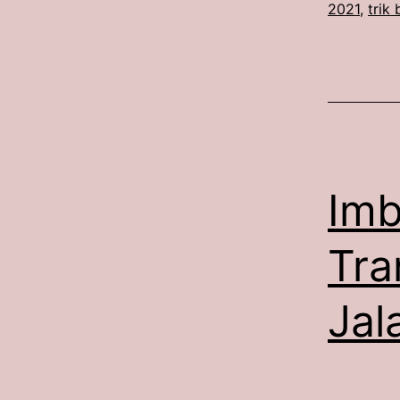
2021
,
trik
Imb
Tra
Jal