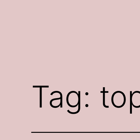
Skip
to
content
Tag:
top