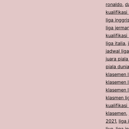
ronaldo
,
d
kualifikasi
liga inggr
liga jerma
kualifikas
liga italia
,
jadwal lig
juara piala
piala duni
klasemen l
klasemen l
klasemen l
klasmen li
kualifikas
klasemen
,
2021
,
liga 
live
,
liga i