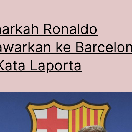
arkah Ronaldo
awarkan ke Barcelo
 Kata Laporta