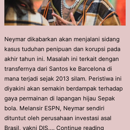
Neymar dikabarkan akan menjalani sidang
kasus tuduhan penipuan dan korupsi pada
akhir tahun ini. Masalah ini terkait dengan
transfernya dari Santos ke Barcelona di
mana terjadi sejak 2013 silam. Peristiwa ini
diyakini akan semakin berdampak terhadap
gaya permainan di lapangan hijau Sepak
bola. Melansir ESPN, Neymar sendiri
dituntut oleh perusahaan investasi asal
Imbas
Brasil, yakni DIS.…
Continue reading