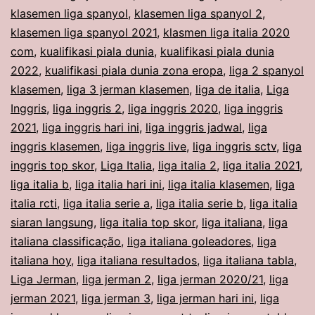
klasemen liga spanyol
,
klasemen liga spanyol 2
,
klasemen liga spanyol 2021
,
klasmen liga italia 2020
com
,
kualifikasi piala dunia
,
kualifikasi piala dunia
2022
,
kualifikasi piala dunia zona eropa
,
liga 2 spanyol
klasemen
,
liga 3 jerman klasemen
,
liga de italia
,
Liga
Inggris
,
liga inggris 2
,
liga inggris 2020
,
liga inggris
2021
,
liga inggris hari ini
,
liga inggris jadwal
,
liga
inggris klasemen
,
liga inggris live
,
liga inggris sctv
,
liga
inggris top skor
,
Liga Italia
,
liga italia 2
,
liga italia 2021
,
liga italia b
,
liga italia hari ini
,
liga italia klasemen
,
liga
italia rcti
,
liga italia serie a
,
liga italia serie b
,
liga italia
siaran langsung
,
liga italia top skor
,
liga italiana
,
liga
italiana classificação
,
liga italiana goleadores
,
liga
italiana hoy
,
liga italiana resultados
,
liga italiana tabla
,
Liga Jerman
,
liga jerman 2
,
liga jerman 2020/21
,
liga
jerman 2021
,
liga jerman 3
,
liga jerman hari ini
,
liga