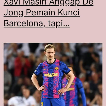
Xavi Masih Anggap De
Jong Pemain Kunci
Barcelona, tapi…