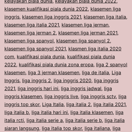
kelayakan piala dunia
,
kelayakan piala dunia 2022
,
klasemen kualifikasi piala dunia 2022
,
klasemen liga
inggris
,
klasemen liga inggris 2021
,
klasemen liga italia
,
klasemen liga italia 2021
,
klasemen liga jerman
,
klasemen liga jerman 2
,
klasemen liga jerman 2021
,
klasemen liga spanyol
,
klasemen liga spanyol 2
,
klasemen liga spanyol 2021
,
klasmen liga italia 2020
com
,
kualifikasi piala dunia
,
kualifikasi piala dunia
2022
,
kualifikasi piala dunia zona eropa
,
liga 2 spanyol
klasemen
,
liga 3 jerman klasemen
,
liga de italia
,
Liga
Inggris
,
liga inggris 2
,
liga inggris 2020
,
liga inggris
2021
,
liga inggris hari ini
,
liga inggris jadwal
,
liga
inggris klasemen
,
liga inggris live
,
liga inggris sctv
,
liga
inggris top skor
,
Liga Italia
,
liga italia 2
,
liga italia 2021
,
liga italia b
,
liga italia hari ini
,
liga italia klasemen
,
liga
italia rcti
,
liga italia serie a
,
liga italia serie b
,
liga italia
siaran langsung
,
liga italia top skor
,
liga italiana
,
liga