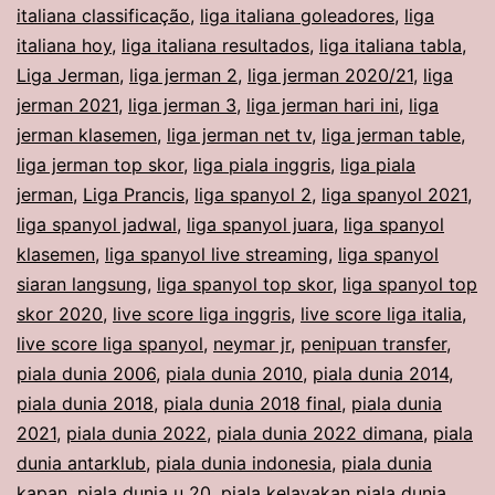
italiana classificação
,
liga italiana goleadores
,
liga
italiana hoy
,
liga italiana resultados
,
liga italiana tabla
,
Liga Jerman
,
liga jerman 2
,
liga jerman 2020/21
,
liga
jerman 2021
,
liga jerman 3
,
liga jerman hari ini
,
liga
jerman klasemen
,
liga jerman net tv
,
liga jerman table
,
liga jerman top skor
,
liga piala inggris
,
liga piala
jerman
,
Liga Prancis
,
liga spanyol 2
,
liga spanyol 2021
,
liga spanyol jadwal
,
liga spanyol juara
,
liga spanyol
klasemen
,
liga spanyol live streaming
,
liga spanyol
siaran langsung
,
liga spanyol top skor
,
liga spanyol top
skor 2020
,
live score liga inggris
,
live score liga italia
,
live score liga spanyol
,
neymar jr
,
penipuan transfer
,
piala dunia 2006
,
piala dunia 2010
,
piala dunia 2014
,
piala dunia 2018
,
piala dunia 2018 final
,
piala dunia
2021
,
piala dunia 2022
,
piala dunia 2022 dimana
,
piala
dunia antarklub
,
piala dunia indonesia
,
piala dunia
kapan
,
piala dunia u 20
,
piala kelayakan piala dunia