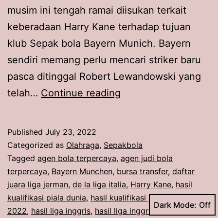
musim ini tengah ramai diisukan terkait
keberadaan Harry Kane terhadap tujuan
klub Sepak bola Bayern Munich. Bayern
sendiri memang perlu mencari striker baru
pasca ditinggal Robert Lewandowski yang
Nagelsmann:
telah…
Continue reading
Harry
Kane
Published
July 23, 2022
Kemahalan!
Categorized as
Olahraga
,
Sepakbola
Tagged
agen bola terpercaya
,
agen judi bola
terpercaya
,
Bayern Munchen
,
bursa transfer
,
daftar
juara liga jerman
,
de la liga italia
,
Harry Kane
,
hasil
kualifikasi piala dunia
,
hasil kualifikasi piala dunia
Dark Mode:
2022
,
hasil liga inggris
,
hasil liga inggris tadi malam
,