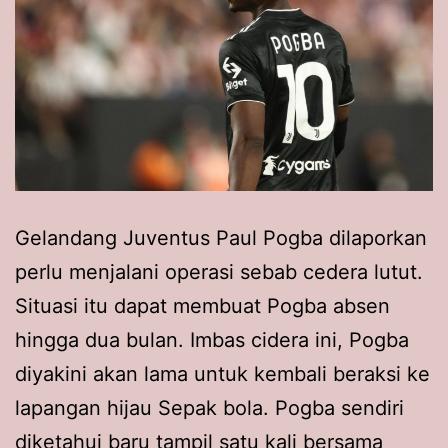
Gelandang Juventus Paul Pogba dilaporkan
perlu menjalani operasi sebab cedera lutut.
Situasi itu dapat membuat Pogba absen
hingga dua bulan. Imbas cidera ini, Pogba
diyakini akan lama untuk kembali beraksi ke
lapangan hijau Sepak bola. Pogba sendiri
diketahui baru tampil satu kali bersama