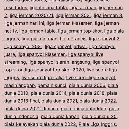
resultados
,
liga italiana tabla
,
Liga Jerman
,
liga jerman
2
,
liga jerman 2020/21
,
liga jerman 2021
,
liga jerman 3
,
liga jerman hari ini
,
liga jerman klasemen
,
liga jerman
net tv
,
liga jerman table
,
liga jerman top skor
,
liga piala
inggris
,
liga piala jerman
,
Liga Prancis
,
liga spanyol 2
,
liga spanyol 2021
,
liga spanyol jadwal
,
liga spanyol
juara
,
liga spanyol klasemen
,
liga spanyol live
streaming
,
liga spanyol siaran langsung
,
liga spanyol
top skor
,
liga spanyol top skor 2020
,
live score liga
inggris
,
live score liga italia
,
live score liga spanyol
,
masih anggap
,
pemain kunci
,
piala dunia 2006
,
piala
dunia 2010
,
piala dunia 2014
,
piala dunia 2018
,
piala
dunia 2018 final
,
piala dunia 2021
,
piala dunia 2022
,
piala dunia 2022 dimana
,
piala dunia antarklub
,
piala
dunia indonesia
,
piala dunia kapan
,
piala dunia u 20
,
piala kelayakan piala dunia 2022
,
Piala Liga Inggris
,