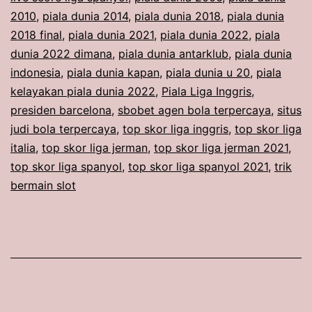
2010
,
piala dunia 2014
,
piala dunia 2018
,
piala dunia
2018 final
,
piala dunia 2021
,
piala dunia 2022
,
piala
dunia 2022 dimana
,
piala dunia antarklub
,
piala dunia
indonesia
,
piala dunia kapan
,
piala dunia u 20
,
piala
kelayakan piala dunia 2022
,
Piala Liga Inggris
,
presiden barcelona
,
sbobet agen bola terpercaya
,
situs
judi bola terpercaya
,
top skor liga inggris
,
top skor liga
italia
,
top skor liga jerman
,
top skor liga jerman 2021
,
top skor liga spanyol
,
top skor liga spanyol 2021
,
trik
bermain slot